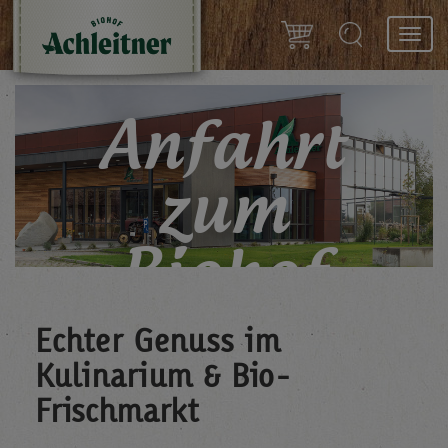
Toggl
navig
Anfahrt
zum
Biohof
Echter Genuss im
Besuche uns in Eferding
Kulinarium & Bio-
Frischmarkt