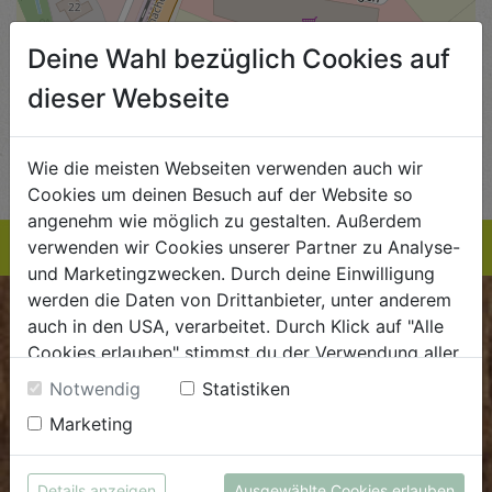
Deine Wahl bezüglich Cookies auf
dieser Webseite
Wie die meisten Webseiten verwenden auch wir
Cookies um deinen Besuch auf der Website so
Leaflet
|
provided with ♥ by
syreta e-commerce gmbh
|
©
OpenStreetMap
contributors
angenehm wie möglich zu gestalten. Außerdem
verwenden wir Cookies unserer Partner zu Analyse-
und Marketingzwecken. Durch deine Einwilligung
werden die Daten von Drittanbieter, unter anderem
BIOKISTE
auch in den USA, verarbeitet. Durch Klick auf "Alle
Cookies erlauben" stimmst du der Verwendung aller
Kundenservice
Cookies zu. Unter "Details anzeigen" findest du alle
Notwendig
Statistiken
Infos zu den unterschiedlichen Cookies, du kannst
Mo - Do: 8.00 - 16.00 Uhr
Marketing
auch entscheiden, welche Cookies du erlauben
Fr: 8.00 - 15.00 Uhr
möchtest.
Weitere Informationen findest du in unserer
E
.
dieBiokiste@biohof.at
Details anzeigen
Ausgewählte Cookies erlauben