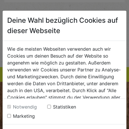
Deine Wahl bezüglich Cookies auf
Servicezeiten
dieser Webseite
Mo - Do:
8:00 - 16:00 Uhr
Fr:
8:00 - 15:00 Uhr
Wie die meisten Webseiten verwenden auch wir
Cookies um deinen Besuch auf der Website so
angenehm wie möglich zu gestalten. Außerdem
verwenden wir Cookies unserer Partner zu Analyse-
und Marketingzwecken. Durch deine Einwilligung
werden die Daten von Drittanbieter, unter anderem
auch in den USA, verarbeitet. Durch Klick auf "Alle
BIOKISTE
Cookies erlauben" stimmst du der Verwendung aller
Cookies zu. Unter "Details anzeigen" findest du alle
Notwendig
Statistiken
Kundenservice
Infos zu den unterschiedlichen Cookies, du kannst
Marketing
auch entscheiden, welche Cookies du erlauben
Mo - Do: 8.00 - 16.00 Uhr
möchtest.
Fr: 8.00 - 15.00 Uhr