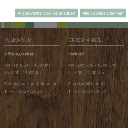
ro Monat vereinbaren.
Ausgewählte Cookies erlauben
Alle Cookies ablehnen
KULINARIUM
GROSSHANDEL
Öffnungszeiten
Verkauf
Mo - Fr: 8.00 - 14.30 Uhr
Mo - Do: 8.00 - 16.00 Uhr
Sa: 8.00 - 13.30 Uhr
Fr: 8.00 - 12.00 Uhr
E.
biokulinarium@biohof.at
E
.
verkauf@biohof.at
T
.
+43 7272 4859 60
T
.
+43 7272 4859 50