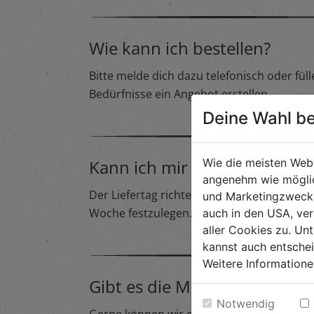
Wie kann ich bestellen?
Bitte melde dich dazu telefonisch oder fül
Bedürfnisse ein Angebot erstellen.
Deine Wahl be
Kann ich mir den Liefertag 
Wie die meisten Web
angenehm wie möglic
Der Liefertag richtet sich nach dem Liefer
und Marketingzwecken
Woche festzulegen.
auch in den USA, ver
aller Cookies zu. Unt
kannst auch entsche
Weitere Informatione
Gibt es die Möglichkeit ein
Notwendig