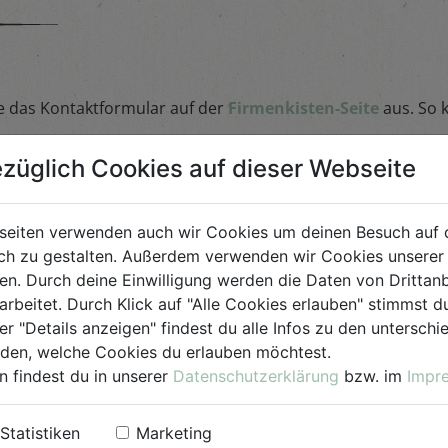
le das Kontaktformular auf der
Firmenkisten-Seite
aus. So 
züglich Cookies auf dieser Webseite
als Firmenkunde aussuchen?
seiten verwenden auch wir Cookies um deinen Besuch auf 
h zu gestalten. Außerdem verwenden wir Cookies unserer 
gebiet. Unsere Logistik bemüht sich aber selbstverständlich
. Durch deine Einwilligung werden die Daten von Drittanb
arbeitet. Durch Klick auf "Alle Cookies erlauben" stimmst
er "Details anzeigen" findest du alle Infos zu den untersch
iden, welche Cookies du erlauben möchtest.
n findest du in unserer
Datenschutzerklärung
bzw. im
Impr
er Monatsrechnung
Statistiken
Marketing