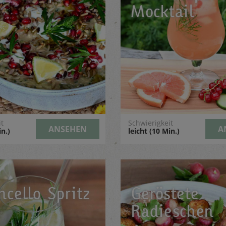
Mocktail
it
Schwierigkeit
ANSEHEN
A
in.)
leicht (10 Min.)
cello Spritz
Geröstete
Radieschen