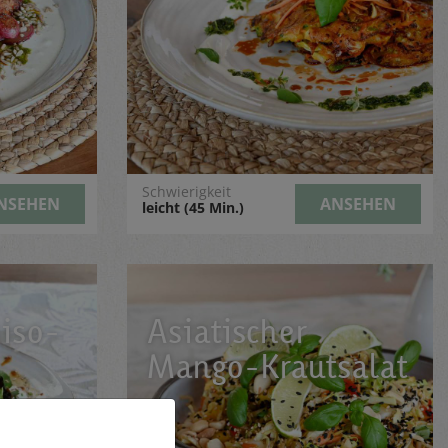
Schwierigkeit
NSEHEN
ANSEHEN
leicht (45 Min.)
iso-
Asiatischer
Mango-Krautsalat