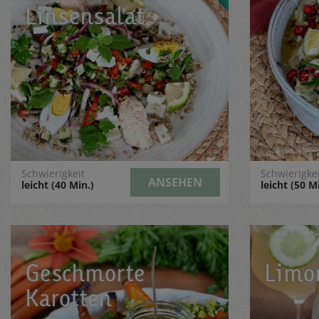
Linsensalat
Schwierigkeit
Schwierigke
ANSEHEN
leicht (40 Min.)
leicht (50 M
Geschmorte
Limon
Karotten