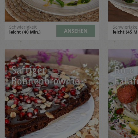
Schwierigkeit
Schwierigke
ANSEHEN
leicht (40 Min.)
leicht (45 M
Saftiger
Rote
Bohnenbrownie
Falaf