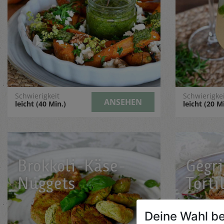
Schwierigkeit
Schwierigke
ANSEHEN
leicht (40 Min.)
leicht (20 M
Brokkoli-Käse-
Gegri
Nuggets
Torti
Deine Wahl be