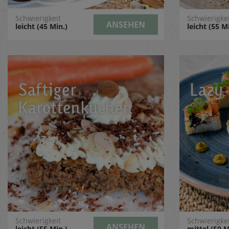
Schwierigkeit
Schwierigke
ANSEHEN
leicht (45 Min.)
leicht (55 M
Saftiger
Lazy
Karottenkuchen
Schwierigkeit
Schwierigke
ANSEHEN
leicht (55 Min.)
mittel (50 M