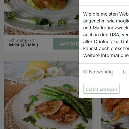
Wie die meisten Web
angenehm wie möglic
und Marketingzwecken
auch in den USA, ver
Schwierigkeit
Schwierigke
aller Cookies zu. Unt
ANSEHEN
leicht (45 Min.)
leicht (35 M
kannst auch entsche
Weitere Informatione
Notwendig
Zitronenschnitzerl
Spar
Bleu
Details anzeigen