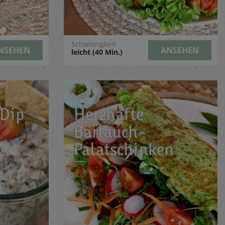
Schwierigkeit
NSEHEN
ANSEHEN
leicht (40 Min.)
-Dip
Herzhafte
Bärlauch-
Palatschinken