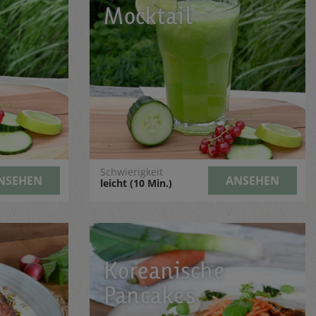
Mocktail
Schwierigkeit
NSEHEN
ANSEHEN
leicht (10 Min.)
Koreanische
Pancakes