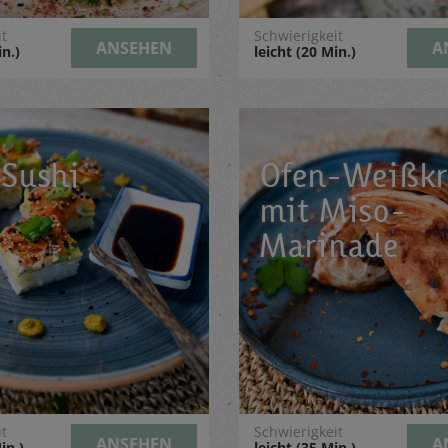
it
Schwierigkeit
ANSEHEN
A
in.)
leicht (20 Min.)
 Sushi
Ofen-Weißkr
mit Miso-
Marinade
it
Schwierigkeit
ANSEHEN
A
in.)
leicht (35 Min.)