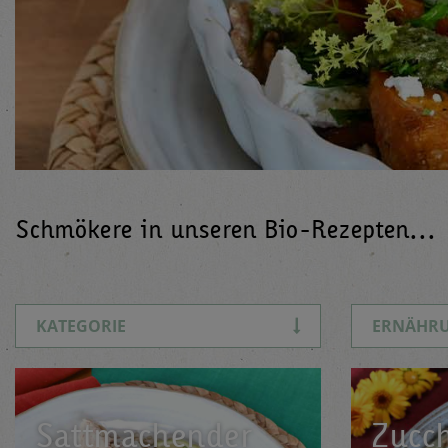
Schmökere in unseren Bio-Rezepten...
KATEGORIE
ERNÄHR
Sattmachender
Zucc