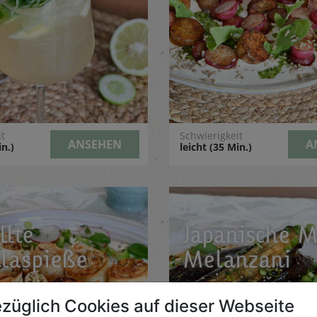
it
Schwierigkeit
ANSEHEN
A
in.)
leicht (35 Min.)
llte
Japanische M
llaspieße
Melanzani
züglich Cookies auf dieser Webseite