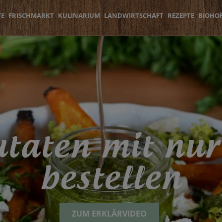
TE
FRISCHMARKT
KULINARIUM
LANDWIRTSCHAFT
REZEPTE
BIOHO
taten mit nur
bestellen
ZUM ERKLÄRVIDEO