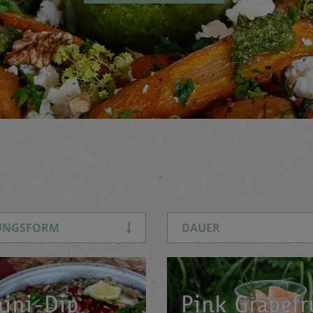
UNGSFORM
DAUER
hini-Dip
Pink Grapefr