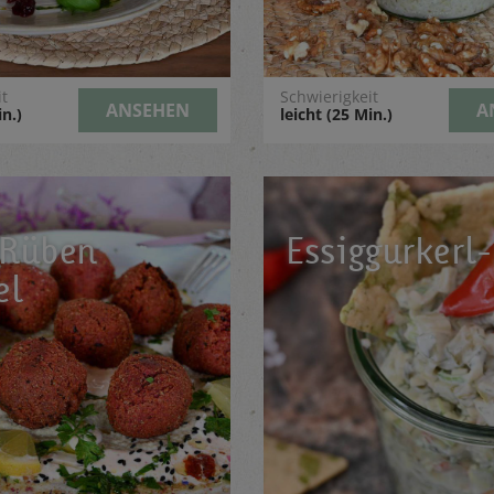
it
Schwierigkeit
ANSEHEN
A
in.)
leicht (25 Min.)
 Rüben
Essiggurkerl
el