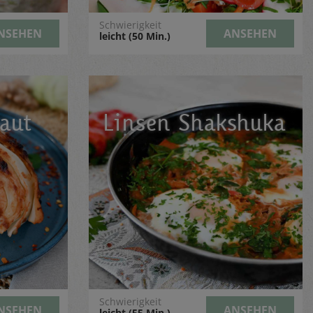
Schwierigkeit
NSEHEN
ANSEHEN
leicht (50 Min.)
aut
Linsen Shakshuka
Schwierigkeit
NSEHEN
ANSEHEN
leicht (55 Min.)