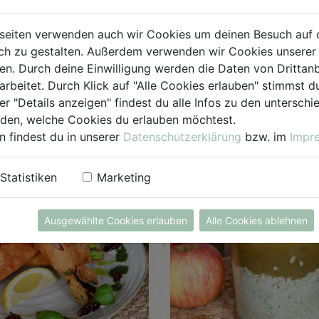
seiten verwenden auch wir Cookies um deinen Besuch auf 
h zu gestalten. Außerdem verwenden wir Cookies unserer 
. Durch deine Einwilligung werden die Daten von Drittanb
arbeitet. Durch Klick auf "Alle Cookies erlauben" stimmst
it
Schwierigkeit
er "Details anzeigen" findest du alle Infos zu den untersch
ANSEHEN
A
in.)
leicht (45 Min.)
iden, welche Cookies du erlauben möchtest.
n findest du in unserer
Datenschutzerklärung
bzw. im
Impr
Statistiken
Marketing
gel Cordon
Apfel-Chees
Overnight Oa
Ausgewählte Cookies erlauben
Alle Cookies ablehnen