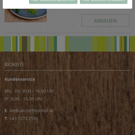
Schwierigkeit
leicht
ANSEHEN
BIOKISTE
Kundenservice
Mo - Do: 8.00 - 16.00 Uhr
Fr: 8.00 - 15.00 Uhr
E
.
dieBiokiste@biohof.at
T
.
+43 7272 2597