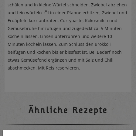
schälen und in kleine Würfel schneiden. Zwiebel abziehen
und fein würfeln. Öl in einer Pfanne erhitzen, Zwiebel und
Erdäpfeln kurz anbraten. Currypaste, Kokosmilch und
Gemüsebrühe hinzufügen und zugedeckt ca. 5 Minuten
köcheln lassen. Linsen unterrühren und weitere 10
Minuten köcheln lassen. Zum Schluss den Brokkoli
beifügen und kochen bis er bissfest ist. Bei Bedarf noch
etwas Gemüsefond ergänzen und mit Salz und Chili
abschmecken. Mit Reis reservieren.
Ähnliche Rezepte