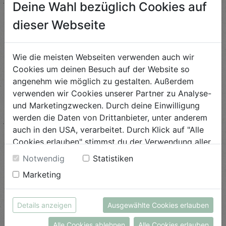
Pizzaschnecken mit Fenchel
Deine Wahl bezüglich Cookies auf
dieser Webseite
Schwierigkeit
mittel
Wie die meisten Webseiten verwenden auch wir
ANSEHEN
Cookies um deinen Besuch auf der Website so
angenehm wie möglich zu gestalten. Außerdem
verwenden wir Cookies unserer Partner zu Analyse-
Fisolen in Thymian
und Marketingzwecken. Durch deine Einwilligung
Senfsauce
werden die Daten von Drittanbieter, unter anderem
Schwierigkeit
auch in den USA, verarbeitet. Durch Klick auf "Alle
leicht
Cookies erlauben" stimmst du der Verwendung aller
Cookies zu. Unter "Details anzeigen" findest du alle
Notwendig
Statistiken
ANSEHEN
Infos zu den unterschiedlichen Cookies, du kannst
Marketing
auch entscheiden, welche Cookies du erlauben
möchtest.
Asiasalat mit Shiitake-
Weitere Informationen findest du in unserer
Details anzeigen
Pilzen
Ausgewählte Cookies erlauben
Datenschutzerklärung
bzw. im
Impressum
Alle Cookies ablehnen
Alle Cookies erlauben