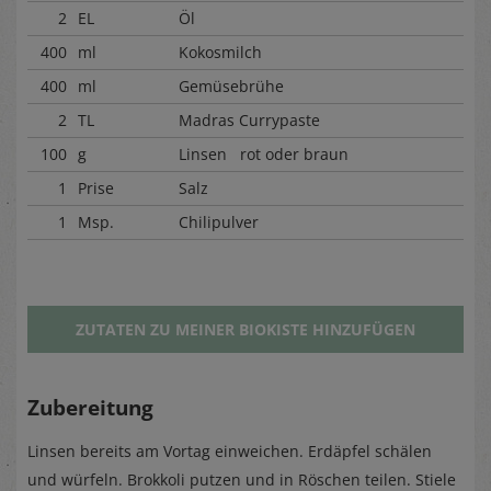
2
EL
Öl
400
ml
Kokosmilch
400
ml
Gemüsebrühe
2
TL
Madras Currypaste
100
g
Linsen rot oder braun
1
Prise
Salz
1
Msp.
Chilipulver
ZUTATEN ZU MEINER BIOKISTE HINZUFÜGEN
Zubereitung
Linsen bereits am Vortag einweichen. Erdäpfel schälen
und würfeln. Brokkoli putzen und in Röschen teilen. Stiele