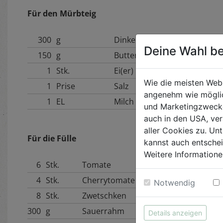
Für den Mürbteig
300
g
Dinkelmehl
Deine Wahl be
150
g
Butter kalt
1
Stk.
Ei(er)
Wie die meisten Web
1
Prise
Salz
angenehm wie möglic
1
EL
Milch
und Marketingzwecken
auch in den USA, ver
aller Cookies zu. Unt
Für die Fülle
kannst auch entsche
Weitere Informatione
6
Stk.
Tomate
4
Stk.
Cherrytomate
Notwendig
8
Stk.
Zwetschken
300
g
Sauerrahm
Details anzeigen