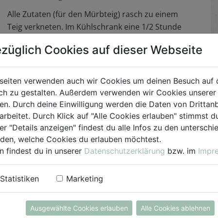
Alle Zutaten (für den Mürbteig) rasch zu einem
Teig verkneten. Im Kühlschrank eine 1/2 Stunde
rasten lassen.
züglich Cookies auf dieser Webseite
Die Tomaten in Scheiben schneiden und die
Cocktailtomaten halbieren. Die Zwetschken vom
seiten verwenden auch wir Cookies um deinen Besuch auf 
Kern lösen und teilen. Anschließend eine
h zu gestalten. Außerdem verwenden wir Cookies unserer 
Tarteform einfetten und den Teig ausrollen. Tipp:
. Durch deine Einwilligung werden die Daten von Drittanb
Ein bisschen größer als die Form. Die Form dann
arbeitet. Durch Klick auf "Alle Cookies erlauben" stimmst
er "Details anzeigen" findest du alle Infos zu den untersch
mit dem Mürbteig auslegen und einen 2 cm
iden, welche Cookies du erlauben möchtest.
hohen Rand formen.
n findest du in unserer
Datenschutzerklärung
bzw. im
Impr
Für die Fülle den Sauerrahm mit den Eigelben
Statistiken
Marketing
verrühren und würzen und anschließend den
Backofen auf 180 Grad vorheizen. Tomaten &
Zwetschken in die Tarteform einschichten, das
Ausgewählte Cookies erlauben
Alle Cookies ablehnen
Sauerrahmgemisch darübergießen und den Feta