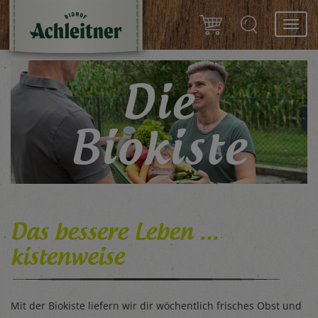
Toggl
navig
Die
Biokiste
ganz individuell & flexibel
Das bessere Leben ...
kistenweise
Mit der Biokiste liefern wir dir wöchentlich frisches Obst und