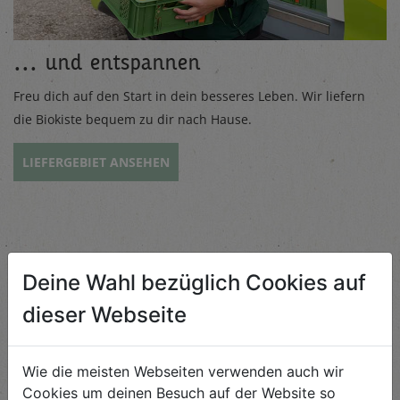
... und entspannen
Freu dich auf den Start in dein besseres Leben. Wir liefern
die Biokiste bequem zu dir nach Hause.
LIEFERGEBIET ANSEHEN
Eine Biokiste mit Mehrwert
Deine Wahl bezüglich Cookies auf
dieser Webseite
8 Gründe für die Biokiste
Wie die meisten Webseiten verwenden auch wir
Die Biokiste ist das, wofür wir jeden Tag aufs Feld gehen, die
Cookies um deinen Besuch auf der Website so