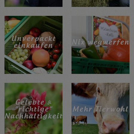
Unverpackt
Nix wegwerfen
einkaufen
Gelebte &
"richtige"
Mehr Tierwohl
Nachhaltigkeit