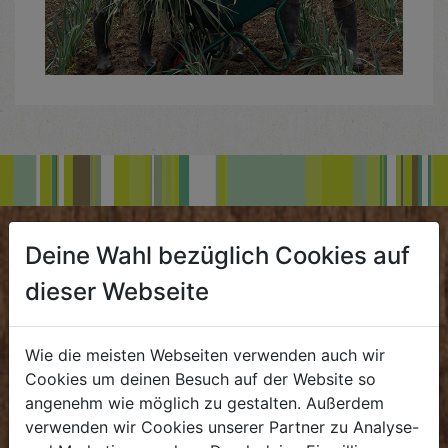
BIOKISTE
Deine Wahl bezüglich Cookies auf
dieser Webseite
Kundenservice
Mo - Do: 8.00 - 16.00 Uhr
Wie die meisten Webseiten verwenden auch wir
Fr: 8.00 - 15.00 Uhr
Cookies um deinen Besuch auf der Website so
E
.
dieBiokiste@biohof.at
angenehm wie möglich zu gestalten. Außerdem
verwenden wir Cookies unserer Partner zu Analyse-
T
.
+43 7272 2597