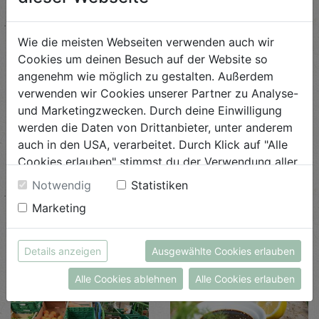
Wie die meisten Webseiten verwenden auch wir
Cookies um deinen Besuch auf der Website so
angenehm wie möglich zu gestalten. Außerdem
verwenden wir Cookies unserer Partner zu Analyse-
und Marketingzwecken. Durch deine Einwilligung
werden die Daten von Drittanbieter, unter anderem
auch in den USA, verarbeitet. Durch Klick auf "Alle
Cookies erlauben" stimmst du der Verwendung aller
Farm is table
Biohof trifft Ölmühle
Cookies zu. Unter "Details anzeigen" findest du alle
Notwendig
Statistiken
Infos zu den unterschiedlichen Cookies, du kannst
DI, 11. & DO, 13. August
FR, 7. August
Marketing
auch entscheiden, welche Cookies du erlauben
möchtest.
MEHR LESEN
MEHR LESEN
Weitere Informationen findest du in unserer
Details anzeigen
Ausgewählte Cookies erlauben
Datenschutzerklärung
bzw. im
Impressum
Alle Cookies ablehnen
Alle Cookies erlauben