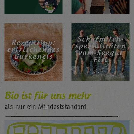
Schafmilch-
Rezepttipp:
spezialitäten
erfrischendes
vom Seegut
Gurkeneis
Eisl
Bio ist für uns mehr
als nur ein Mindeststandard