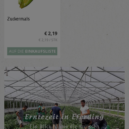
Zuckermais
€ 2,19
€ 2,19 / STK
AUF DIE
EINKAUFSLISTE
Ern­te­zeit in Efer­ding
Ein Blick hinter die Kulissen