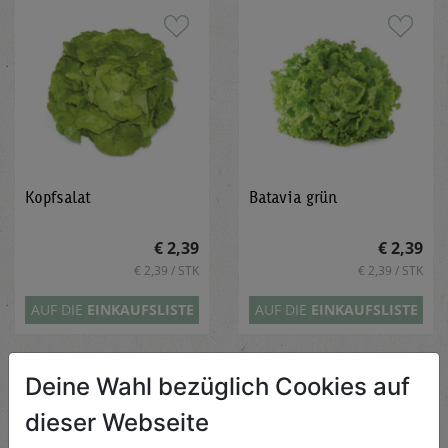
Kopfsalat
Batavia grün
€ 2,39
€ 2,39
€ 2,39 / STK
€ 2,39 / STK
AUF DIE
EINKAUFSLISTE
AUF DIE
EINKAUFSLISTE
Deine Wahl bezüglich Cookies auf
dieser Webseite