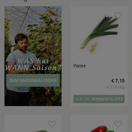
WAS hat
Porree
WANN Sai­son?
€ 7,15
ZUM SAISONKALENDER
€ 7,15 / KG
AUF DIE
EINKAUFSLISTE