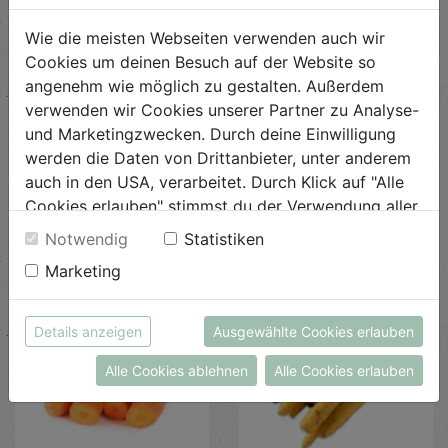
Wie die meisten Webseiten verwenden auch wir
Cookies um deinen Besuch auf der Website so
angenehm wie möglich zu gestalten. Außerdem
verwenden wir Cookies unserer Partner zu Analyse-
Eissalat
Karotten
und Marketingzwecken. Durch deine Einwilligung
werden die Daten von Drittanbieter, unter anderem
€ 3,15
€ 2,99
auch in den USA, verarbeitet. Durch Klick auf "Alle
€ 3,15 / STK
€ 2,99 / KG
Cookies erlauben" stimmst du der Verwendung aller
Cookies zu. Unter "Details anzeigen" findest du alle
AUF DIE
EINKAUFSLISTE
AUF DIE
EINKAUFSLISTE
Notwendig
Statistiken
Infos zu den unterschiedlichen Cookies, du kannst
Marketing
auch entscheiden, welche Cookies du erlauben
möchtest.
Weitere Informationen findest du in unserer
Details anzeigen
Ausgewählte Cookies erlauben
Datenschutzerklärung
bzw. im
Impressum
Alle Cookies ablehnen
Alle Cookies erlauben