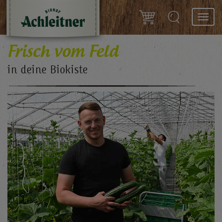
Toggl
navig
Frisch vom Feld
in deine Biokiste