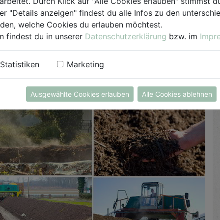
arbeitet. Durch Klick auf "Alle Cookies erlauben" stimmst
ompost muss in dieser heiklen Phase (die guten
er "Details anzeigen" findest du alle Infos zu den untersch
 gewendet werden, um die Sauerstoffversorgung zu
iden, welche Cookies du erlauben möchtest.
n findest du in unserer
Datenschutzerklärung
bzw. im
Impr
t. Der Kompost muss nicht mehr täglich gewendet
Abfälle zu feiner, krümeliger Erde werden.
Statistiken
Marketing
es Nitrat-/ Nitritgehalts
rtigen Kompost auf unsere Felder ausbringen.
Ausgewählte Cookies erlauben
Alle Cookies ablehnen