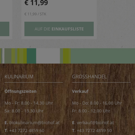
€ 11,99
€ 11,99 / STK
AUF DIE
EINKAUFSLISTE
KULINARIUM
GROSSHANDEL
Öffnungszeiten
Verkauf
Mo - Fr: 8.00 - 14.30 Uhr
Mo - Do: 8.00 - 16.00 Uhr
Sa: 8.00 - 13.30 Uhr
Fr: 8.00 - 12.00 Uhr
E.
biokulinarium@biohof.at
E
.
verkauf@biohof.at
T
.
+43 7272 4859 60
T
.
+43 7272 4859 50