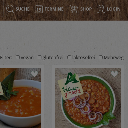
SUCHE
TERMINE
SHOP
LOGIN
F
Filter:
vegan
glutenfrei
laktosefrei
Mehrweg