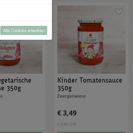
Alle Cookies erlauben
getarische
Kinder Tomatensauce
se 350g
350g
se
Zwergenwiese
€ 3,49
€ 3,49 / STK