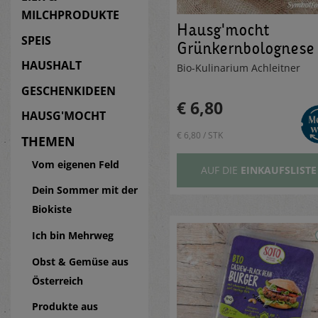
MILCHPRODUKTE
Hausg'mocht
SPEIS
Grünkernbolognese
HAUSHALT
Bio-Kulinarium Achleitner
GESCHENKIDEEN
€ 6,80
HAUSG'MOCHT
€ 6,80 / STK
THEMEN
Vom eigenen Feld
AUF DIE
EINKAUFSLISTE
Dein Sommer mit der
Biokiste
Ich bin Mehrweg
Obst & Gemüse aus
Österreich
Produkte aus