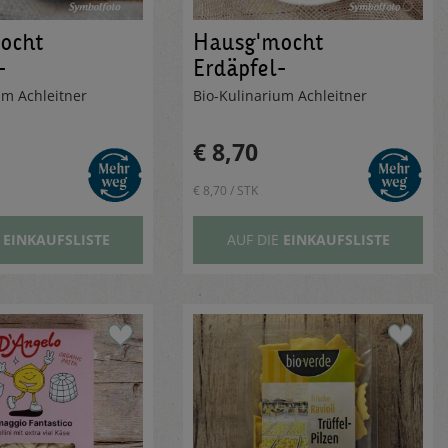
ocht
Hausg'mocht
-
Erdäpfel-
lasch 410ml
Würstelgulasch
um Achleitner
Bio-Kulinarium Achleitner
€ 8,70
€ 8,70 / STK
E
EINKAUFSLISTE
AUF DIE
EINKAUFSLISTE