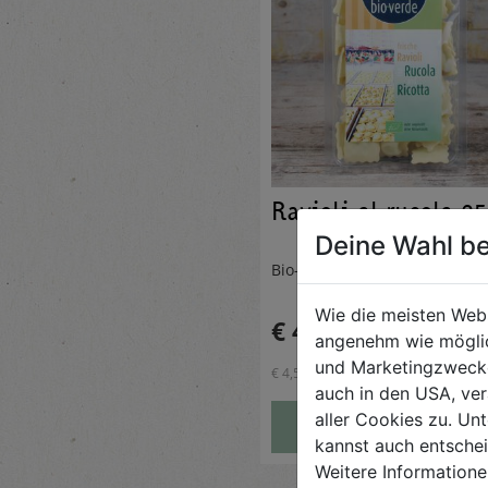
Ravioli al rucola 2
Deine Wahl be
Bio-verde
Wie die meisten Web
€ 4,59
angenehm wie möglic
und Marketingzwecken
€ 4,59 / STK
auch in den USA, ver
aller Cookies zu. Unt
AUF DIE
EINKAUFSLISTE
kannst auch entsche
Weitere Informatione