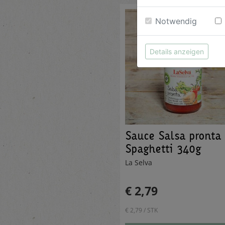
Notwendig
Details anzeigen
Sauce Salsa pronta
Spaghetti 340g
La Selva
€ 2,79
€ 2,79 / STK