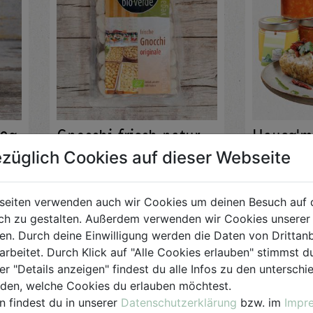
50g
Gnocchi frisch natur
Hausg'm
400g
vegetari
züglich Cookies auf dieser Webseite
Bio-verde
Frisch zubere
Kulinarium i
Paket die g
seiten verwenden auch wir Cookies um deinen Besuch auf 
€ 3,79
es einmal sc
h zu gestalten. Außerdem verwenden wir Cookies unserer 
Gefüllt mit 
ab € 26
Speisen.
. Durch deine Einwilligung werden die Daten von Drittanb
€ 3,79 / STK
arbeitet. Durch Klick auf "Alle Cookies erlauben" stimmst
er "Details anzeigen" findest du alle Infos zu den untersch
AUF DIE
EINKAUFSLISTE
iden, welche Cookies du erlauben möchtest.
n findest du in unserer
Datenschutzerklärung
bzw. im
Impr