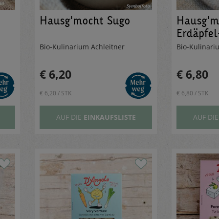
Hausg'mocht Sugo
Hausg'm
Erdäpfel
Rübengu
Bio-Kulinarium Achleitner
Bio-Kulinari
€ 6,20
€ 6,80
€ 6,20 / STK
€ 6,80 / STK
AUF DIE
EINKAUFSLISTE
AUF DI