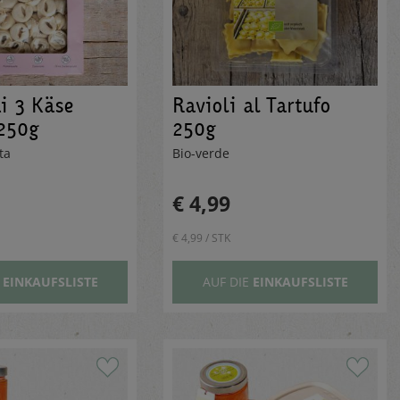
ni 3 Käse
Ravioli al Tartufo
250g
250g
sta
Bio-verde
€ 4,99
€ 4,99 / STK
E
EINKAUFSLISTE
AUF DIE
EINKAUFSLISTE