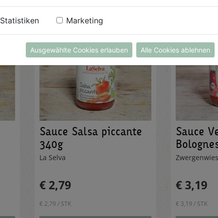
Statistiken
Marketing
Ausgewählte Cookies erlauben
Alle Cookies ablehnen
Sauce Salsa piccante
Sauce Ve
340g
Bologne
La Selva
Zwergenwie
€ 2,79
€ 3,19
€ 2,79 / STK
€ 3,19 / STK