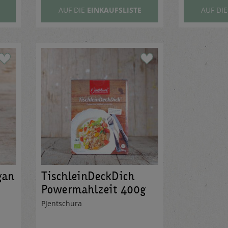
AUF DIE
EINKAUFSLISTE
AUF DI
gan
TischleinDeckDich
Powermahlzeit 400g
PJentschura