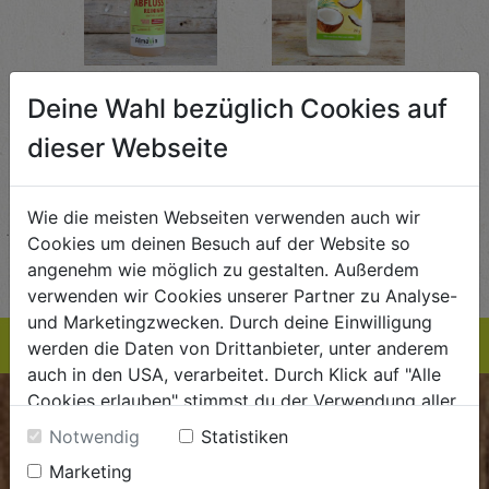
Abflussreiniger
Kokosraspeln
Krä
Deine Wahl bezüglich Cookies auf
g
1L
250g
all'
AlmaWin
Rapunzel Naturkost
Sonn
dieser Webseite
5,89
€ 5,99
€ 3,99
 / STK
€ 5,99 / STK
€ 3,99 / STK
Wie die meisten Webseiten verwenden auch wir
AUF DIE
AUF DIE
Cookies um deinen Besuch auf der Website so
TE
EINKAUFSLISTE
EINKAUFSLISTE
E
angenehm wie möglich zu gestalten. Außerdem
verwenden wir Cookies unserer Partner zu Analyse-
und Marketingzwecken. Durch deine Einwilligung
werden die Daten von Drittanbieter, unter anderem
auch in den USA, verarbeitet. Durch Klick auf "Alle
Cookies erlauben" stimmst du der Verwendung aller
BIOKISTE
Cookies zu. Unter "Details anzeigen" findest du alle
Notwendig
Statistiken
Infos zu den unterschiedlichen Cookies, du kannst
Marketing
Kundenservice
auch entscheiden, welche Cookies du erlauben