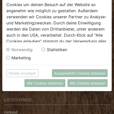
E.
biofrischmarkt@biohof.at
Cookies um deinen Besuch auf der Website so
T
.
+43 7272 4859 70
angenehm wie möglich zu gestalten. Außerdem
verwenden wir Cookies unserer Partner zu Analyse-
und Marketingzwecken. Durch deine Einwilligung
werden die Daten von Drittanbieter, unter anderem
auch in den USA, verarbeitet. Durch Klick auf "Alle
KULINARIUM
Cookies erlauben" stimmst du der Verwendung aller
Cookies zu. Unter "Details anzeigen" findest du alle
Öffnungszeiten
Notwendig
Statistiken
Infos zu den unterschiedlichen Cookies, du kannst
Marketing
Mo - Fr: 8.00 - 14.30 Uhr
auch entscheiden, welche Cookies du erlauben
Sa: 8.00 - 13.30 Uhr
möchtest.
Weitere Informationen findest du in unserer
Details anzeigen
Ausgewählte Cookies erlauben
E.
biokulinarium@biohof.at
Datenschutzerklärung
bzw. im
Impressum
T
.
+43 7272 4859 60
Alle Cookies ablehnen
Alle Cookies erlauben
GROSSHANDEL
Verkauf