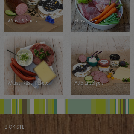
Wurst & Speck
Fleisch & Fisch
Wurst-Käse-Pa­ke­te
Alle an­zei­gen
BIOKISTE