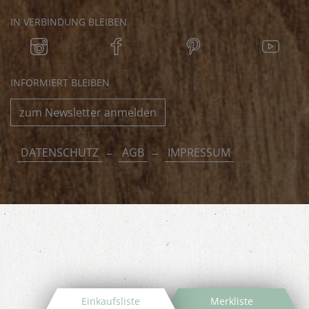
IN VERBINDUNG BLEIBEN
INFORMIERT BLEIBEN
zum Newsletter anmelden
DATENSCHUTZ
AGB
IMPRESSUM
Einkaufsliste
Merkliste