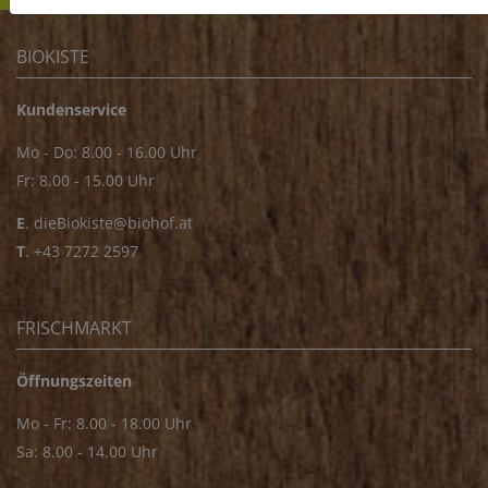
BIOKISTE
Kundenservice
Mo - Do: 8.00 - 16.00 Uhr
Fr: 8.00 - 15.00 Uhr
E
.
dieBiokiste@biohof.at
T
.
+43 7272 2597
FRISCHMARKT
Öffnungszeiten
Mo - Fr: 8.00 - 18.00 Uhr
Sa: 8.00 - 14.00 Uhr