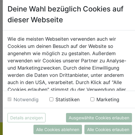
Deine Wahl bezüglich Cookies auf
dieser Webseite
←
→
Wie die meisten Webseiten verwenden auch wir
Cookies um deinen Besuch auf der Website so
angenehm wie möglich zu gestalten. Außerdem
Abflussreiniger
Kokosraspeln
Krä
verwenden wir Cookies unserer Partner zu Analyse-
g
1L
250g
all'
und Marketingzwecken. Durch deine Einwilligung
AlmaWin
Rapunzel Naturkost
Sonn
werden die Daten von Drittanbieter, unter anderem
5,89
€ 5,99
€ 3,99
auch in den USA, verarbeitet. Durch Klick auf "Alle
 / STK
€ 5,99 / STK
€ 3,99 / STK
Cookies erlauben" stimmst du der Verwendung aller
Cookies zu. Unter "Details anzeigen" findest du alle
AUF DIE
AUF DIE
Notwendig
Statistiken
Marketing
Infos zu den unterschiedlichen Cookies, du kannst
TE
EINKAUFSLISTE
EINKAUFSLISTE
E
auch entscheiden, welche Cookies du erlauben
Details anzeigen
Ausgewählte Cookies erlauben
möchtest.
Weitere Informationen findest du in unserer
Alle Cookies ablehnen
Alle Cookies erlauben
Datenschutzerklärung
bzw. im
Impressum