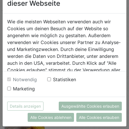
dieser Webseite
Hasenschwänzchen mit etwas Sesam, Leinsamen
oder Mohn bestreuen. Zwei schwarze Pfefferkörner
eignen sich zudem als Augen. Schnittlauchhalme
Wie die meisten Webseiten verwenden auch wir
Cookies um deinen Besuch auf der Website so
(nach dem Backen) bilden die perfekten
angenehm wie möglich zu gestalten. Außerdem
Schnurrhaare.
verwenden wir Cookies unserer Partner zu Analyse-
und Marketingzwecken. Durch deine Einwilligung
werden die Daten von Drittanbieter, unter anderem
auch in den USA, verarbeitet. Durch Klick auf "Alle
Cookies erlauben" stimmst du der Verwendung aller
Cookies zu. Unter "Details anzeigen" findest du alle
Notwendig
Statistiken
Infos zu den unterschiedlichen Cookies, du kannst
Ähnliche Rezepte
Marketing
auch entscheiden, welche Cookies du erlauben
möchtest.
Weitere Informationen findest du in unserer
Details anzeigen
Ausgewählte Cookies erlauben
Datenschutzerklärung
bzw. im
Impressum
Gegrillter Maiskolben mit
Alle Cookies ablehnen
Alle Cookies erlauben
Honigbutter