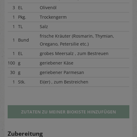
3
EL
Olivenöl
1
Pkg.
Trockengerm
1
TL
Salz
frische Kräuter (Rosmarin, Thymian,
1
Bund
Oregano, Petersilie etc.)
1
EL
grobes Meersalz , zum Bestreuen
100
g
geriebener Käse
30
g
geriebener Parmesan
1
Stk.
Ei(er) , zum Bestreichen
ZUTATEN ZU MEINER BIOKISTE HINZUFÜGEN
Zubereitung