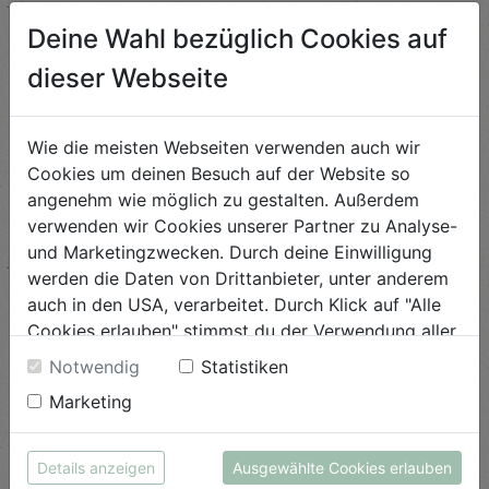
Deine Wahl bezüglich Cookies auf
Mediterrane Tomaten-
dieser Webseite
Galette
Schwierigkeit
Wie die meisten Webseiten verwenden auch wir
leicht
Cookies um deinen Besuch auf der Website so
ANSEHEN
angenehm wie möglich zu gestalten. Außerdem
verwenden wir Cookies unserer Partner zu Analyse-
und Marketingzwecken. Durch deine Einwilligung
Fruchtiger Salat mit
werden die Daten von Drittanbieter, unter anderem
Kaviarlimette
auch in den USA, verarbeitet. Durch Klick auf "Alle
Cookies erlauben" stimmst du der Verwendung aller
Schwierigkeit
Cookies zu. Unter "Details anzeigen" findest du alle
leicht
Notwendig
Statistiken
Infos zu den unterschiedlichen Cookies, du kannst
Marketing
auch entscheiden, welche Cookies du erlauben
ANSEHEN
möchtest.
Weitere Informationen findest du in unserer
Details anzeigen
Ausgewählte Cookies erlauben
Datenschutzerklärung
bzw. im
Impressum