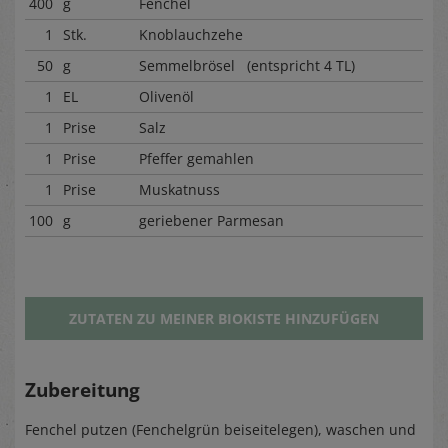
400
g
Fenchel
1
Stk.
Knoblauchzehe
50
g
Semmelbrösel (entspricht 4 TL)
1
EL
Olivenöl
1
Prise
Salz
1
Prise
Pfeffer gemahlen
1
Prise
Muskatnuss
100
g
geriebener Parmesan
ZUTATEN ZU MEINER BIOKISTE HINZUFÜGEN
Zubereitung
Fenchel putzen (Fenchelgrün beiseitelegen), waschen und