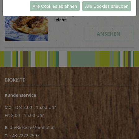
Sellerie-Steak
Alle Cookies ablehnen
Alle Cookies erlauben
Schwierigkeit
leicht
ANSEHEN
BIOKISTE
Kundenservice
Mo - Do: 8.00 - 16.00 Uhr
Fr: 8.00 - 15.00 Uhr
E
.
dieBiokiste@biohof.at
T
.
+43 7272 2597