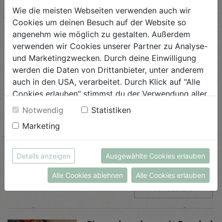
Wie die meisten Webseiten verwenden auch wir
Cookies um deinen Besuch auf der Website so
angenehm wie möglich zu gestalten. Außerdem
verwenden wir Cookies unserer Partner zu Analyse-
und Marketingzwecken. Durch deine Einwilligung
werden die Daten von Drittanbieter, unter anderem
Ähnliche Rezepte
auch in den USA, verarbeitet. Durch Klick auf "Alle
Cookies erlauben" stimmst du der Verwendung aller
Cookies zu. Unter "Details anzeigen" findest du alle
Notwendig
Statistiken
Infos zu den unterschiedlichen Cookies, du kannst
Ziegenkäse-Tarte mit
Marketing
auch entscheiden, welche Cookies du erlauben
Rhabarber
möchtest.
Weitere Informationen findest du in unserer
Details anzeigen
Ausgewählte Cookies erlauben
Schwierigkeit
Datenschutzerklärung
bzw. im
Impressum
mittel
Alle Cookies ablehnen
Alle Cookies erlauben
ANSEHEN