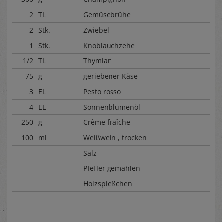
2
TL
Gemüsebrühe
2
Stk.
Zwiebel
1
Stk.
Knoblauchzehe
1/2
TL
Thymian
75
g
geriebener Käse
3
EL
Pesto rosso
4
EL
Sonnenblumenöl
250
g
Crème fraîche
100
ml
Weißwein , trocken
Salz
Pfeffer gemahlen
Holzspießchen