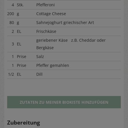
4
Stk.
Pfefferoni
200
g
Cottage Cheese
80
g
Sahnejoghurt griechischer Art
2
EL
Frischkäse
geriebener Käse z.B. Cheddar oder
3
EL
Bergkäse
1
Prise
Salz
1
Prise
Pfeffer gemahlen
1/2
EL
Dill
ZUTATEN ZU MEINER BIOKISTE HINZUFÜGEN
Zubereitung