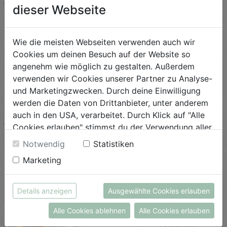
Schwierigkeit
dieser Webseite
leicht
ANSEHEN
Wie die meisten Webseiten verwenden auch wir
Cookies um deinen Besuch auf der Website so
angenehm wie möglich zu gestalten. Außerdem
Asiasalat mit Shiitake-
verwenden wir Cookies unserer Partner zu Analyse-
Pilzen
und Marketingzwecken. Durch deine Einwilligung
werden die Daten von Drittanbieter, unter anderem
Schwierigkeit
auch in den USA, verarbeitet. Durch Klick auf "Alle
leicht
Cookies erlauben" stimmst du der Verwendung aller
ANSEHEN
Cookies zu. Unter "Details anzeigen" findest du alle
Notwendig
Statistiken
Infos zu den unterschiedlichen Cookies, du kannst
Marketing
auch entscheiden, welche Cookies du erlauben
Süßkartoffel-Wedges
möchtest.
Weitere Informationen findest du in unserer
Details anzeigen
Ausgewählte Cookies erlauben
Schwierigkeit
Datenschutzerklärung
bzw. im
Impressum
leicht
Alle Cookies ablehnen
Alle Cookies erlauben