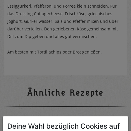
Essiggurkerl, Pfefferoni und Porree klein schneiden. Für
das Dressing Cottagecheese, Frischkäse, griechisches
Joghurt, Gurkerlwasser, Salz und Pfeffer mixen und über
darüber verteilen. Den geriebenen Käse gemeinsam mit
Dill zum Dip geben und alles gut vermischen.
Am besten mit Tortillachips oder Brot genießen.
Ähnliche Rezepte
Kürbisquiche mit Fetakäse
Deine Wahl bezüglich Cookies auf