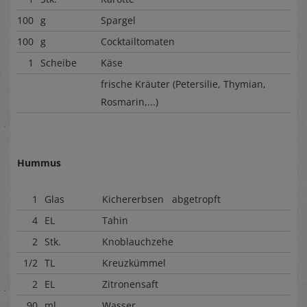
100
g
Spargel
100
g
Cocktailtomaten
1
Scheibe
Käse
frische Kräuter (Petersilie, Thymian,
Rosmarin,...)
Hummus
1
Glas
Kichererbsen abgetropft
4
EL
Tahin
2
Stk.
Knoblauchzehe
1/2
TL
Kreuzkümmel
2
EL
Zitronensaft
90
ml
Wasser