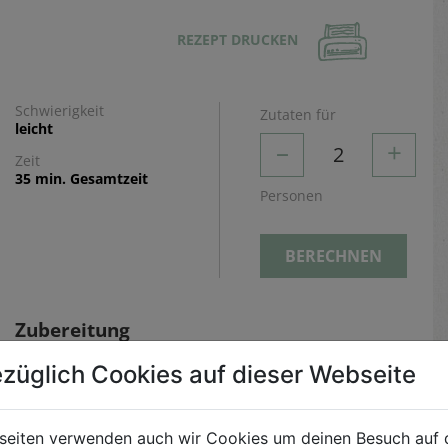
REZEPT DRUCKEN
Schwierigkeit
Zutaten für
leicht
–
+
2
Zeit
35 min. Gesamtzeit
Personen
BERECHNEN
Zubereitung
Fisolen putzen und halbieren. Zwiebeln fein
züglich Cookies auf dieser Webseite
hacken und in der heißen Butter glasig dünsten.
Fisolen beifügen, kurz mitdünsten und mit Salz
seiten verwenden auch wir Cookies um deinen Besuch auf 