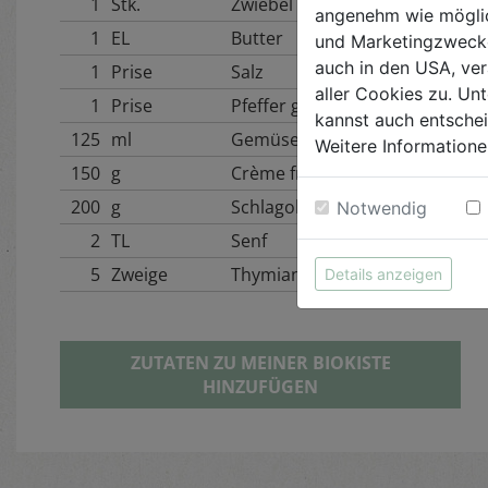
1
Stk.
Zwiebel
angenehm wie möglic
1
EL
Butter
und Marketingzwecken
auch in den USA, ver
1
Prise
Salz
aller Cookies zu. Unt
1
Prise
Pfeffer gemahlen
kannst auch entsche
125
ml
Gemüsebrühe
Weitere Informatione
150
g
Crème fraîche
200
g
Schlagobers
Notwendig
2
TL
Senf
5
Zweige
Thymian
Details anzeigen
ZUTATEN ZU MEINER BIOKISTE
HINZUFÜGEN