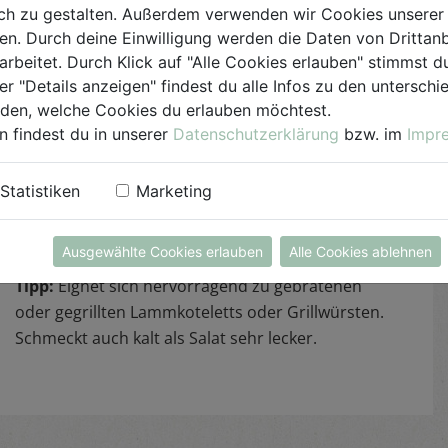
und Pfeffer würzen. Gemüsebrühe dazu geben
h zu gestalten. Außerdem verwenden wir Cookies unserer 
und Fisolen zugedeckt ca. 15-20 Minuten auf
. Durch deine Einwilligung werden die Daten von Drittanb
kleinem Feuer weich kochen. Inzwischen
arbeitet. Durch Klick auf "Alle Cookies erlauben" stimmst
Schlagobers und Creme fraiche in einem
er "Details anzeigen" findest du alle Infos zu den untersch
Pfännchen ca. 5 Minuten etwa auf die Hälfte
iden, welche Cookies du erlauben möchtest.
einkochen lassen und anschließend mit Senf, Salz
n findest du in unserer
Datenschutzerklärung
bzw. im
Impr
und Pfeffer würzen. Blättchen von 1/2 Bund
Thymian beifügen. Fisolen abtropfen lassen, auf
Statistiken
Marketing
einer Platte anrichten und mit der Sauce
übergießen.
Ausgewählte Cookies erlauben
Alle Cookies ablehnen
Tipp:
Eignet sich hervorragend zu gebratenen
oder gegrillten Lammkoteletts oder Grillwürsten.
Schmeckt auch kalt als Salat sehr lecker.