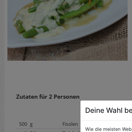
Zutaten für
2
Personen
Deine Wahl be
500
g
Fisolen
Wie die meisten Web