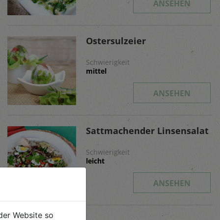
ANSEHEN
Ostersulzeier
Schwierigkeit
mittel
ANSEHEN
Sattmachender Linsensalat
Schwierigkeit
leicht
ANSEHEN
der Website so