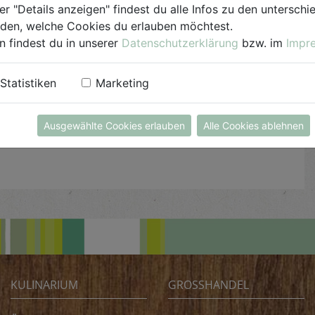
Joghurt vermischen und nach Belieben süßen.
er "Details anzeigen" findest du alle Infos zu den untersch
iden, welche Cookies du erlauben möchtest.
Marillenjoghurt, Beerenjoghurt und Beerenpüree
n findest du in unserer
Datenschutzerklärung
bzw. im
Impr
abwechselnd in mehreren Schichten in Eisformen
füllen. Holzstiel einstecken und mind. 5 Stunden,
Statistiken
Marketing
besser über Nacht, ins Gefrierfach geben. Zum
Herauslösen die Formen kurz unter lauwarmes
Ausgewählte Cookies erlauben
Alle Cookies ablehnen
Wasser halten.
KULINARIUM
GROSSHANDEL