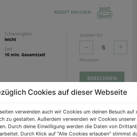
REZEPT DRUCKEN
Schwierigkeit
Zutaten für
leicht
–
+
6
Zeit
10 min. Gesamtzeit
Personen
BERECHNEN
züglich Cookies auf dieser Webseite
Zubereitung
seiten verwenden auch wir Cookies um deinen Besuch auf 
Marillen mit Hälfte des Joghurt pürieren und mit
h zu gestalten. Außerdem verwenden wir Cookies unserer 
Agavendicksaft abschmecken. Beeren ebenfalls
. Durch deine Einwilligung werden die Daten von Drittanb
pürieren. 2/3 des Beerenpürees mit dem übrigen
arbeitet. Durch Klick auf "Alle Cookies erlauben" stimmst