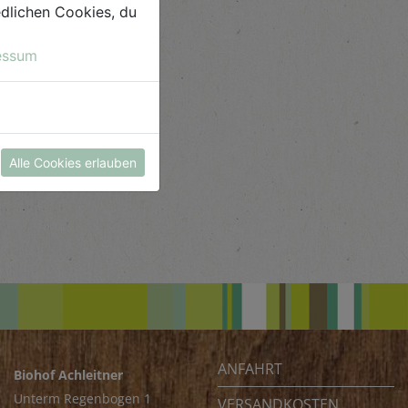
iedlichen Cookies, du
essum
Alle Cookies erlauben
ANFAHRT
Biohof Achleitner
Unterm Regenbogen 1
VERSANDKOSTEN