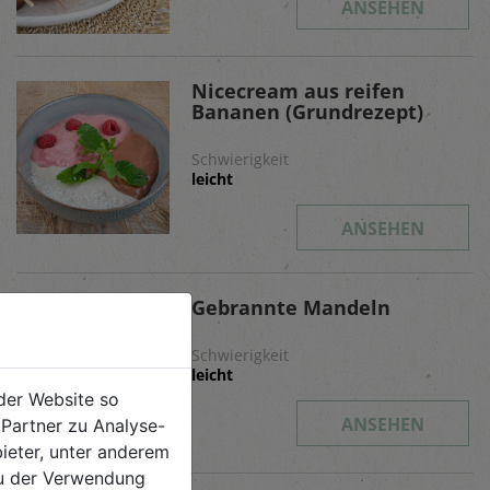
ANSEHEN
Nicecream aus reifen
Bananen (Grundrezept)
Schwierigkeit
leicht
ANSEHEN
Gebrannte Mandeln
Schwierigkeit
leicht
der Website so
ANSEHEN
Partner zu Analyse-
ieter, unter anderem
 du der Verwendung