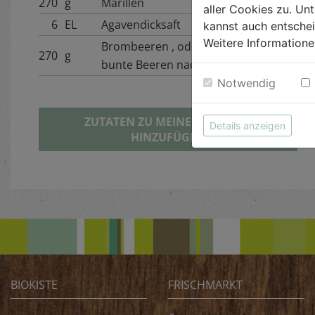
270
g
Marillen
aller Cookies zu. Unt
6
EL
Agavendicksaft
kannst auch entsche
Weitere Informatione
Brombeeren , oder andere
270
g
bunte Beeren nach Wahl
Notwendig
ZUTATEN ZU MEINER BIOKISTE
Details anzeigen
HINZUFÜGEN
BIOKISTE
FRISCHMARKT