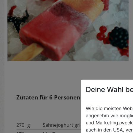
Deine Wahl be
Zutaten für
6
Personen
Wie die meisten Web
angenehm wie möglic
und Marketingzwecken
270
g
Sahnejoghurt griechischer Art
auch in den USA, ver