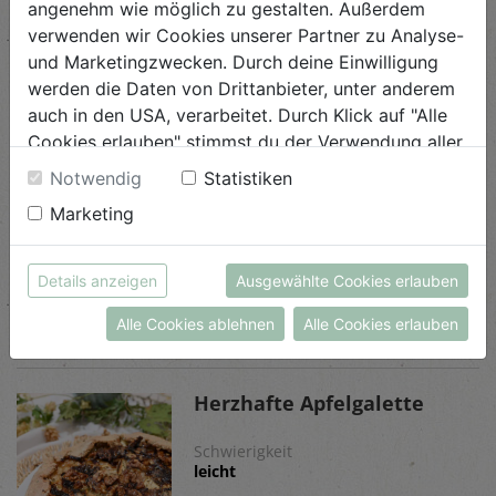
angenehm wie möglich zu gestalten. Außerdem
verwenden wir Cookies unserer Partner zu Analyse-
und Marketingzwecken. Durch deine Einwilligung
Ähnliche Rezepte
werden die Daten von Drittanbieter, unter anderem
auch in den USA, verarbeitet. Durch Klick auf "Alle
Cookies erlauben" stimmst du der Verwendung aller
Cookies zu. Unter "Details anzeigen" findest du alle
Notwendig
Statistiken
Infos zu den unterschiedlichen Cookies, du kannst
Früchtebrot mit Nüssen
Marketing
auch entscheiden, welche Cookies du erlauben
möchtest.
Schwierigkeit
leicht
Weitere Informationen findest du in unserer
Details anzeigen
Ausgewählte Cookies erlauben
Datenschutzerklärung
bzw. im
Impressum
ANSEHEN
Alle Cookies ablehnen
Alle Cookies erlauben
Herzhafte Apfelgalette
Schwierigkeit
leicht