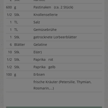
600
g
Pastinaken (ca. 2 Stück)
1/2
Stk.
Knollensellerie
1
TL
Salz
1
TL
Gemüsebrühe
1
Stk.
getrocknete Lorbeerblätter
6
Blätter
Gelatine
10
Stk.
Ei(er)
1/2
Stk.
Paprika rot
1/2
Stk.
Paprika gelb
100
g
Erbsen
frische Kräuter (Petersilie, Thymian,
Rosmarin,...)