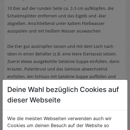
10 Eier auf der runden Seite ca. 2-3 cm aufklopfen, die
Schalensplitter entfernen und das Eigelb und -klar
abgießen. Anschließend unter kaltem Fließwasser
ausspülen und mit heißem Wasser auswaschen.
Die Eier gut austropfen lassen und mit dem Loch nach
oben in einen Behälter (z.B. eine leere Eiertasse) setzen.
Zuerst etwas ausgekühlte Gelatine-Suppe einfüllen, dann
Kräuter, Putenbrust und das Gemüse abwechselnd
einfüllen. Am Schluss mit Gelatine-Suppe auffüllen und
am besten über Nacht kaltstellen.
Deine Wahl bezüglich Cookies auf
dieser Webseite
Die festen Oster-Sulzeier schälen und in ein „Salat-Nest“
setzen. Fertig ist das Osterschmankerl.
Wie die meisten Webseiten verwenden auch wir
Cookies um deinen Besuch auf der Website so