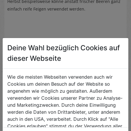
Herbst beispielsweise könne anstatt frischer Beeren ganz
einfach reife Feigen verwendet werden.
Deine Wahl bezüglich Cookies auf
Ähnliche Rezepte
dieser Webseite
Wie die meisten Webseiten verwenden auch wir
Cookies um deinen Besuch auf der Website so
Blätterteig-Herzen mit
Nussfülle
angenehm wie möglich zu gestalten. Außerdem
verwenden wir Cookies unserer Partner zu Analyse-
Schwierigkeit
und Marketingzwecken. Durch deine Einwilligung
leicht
werden die Daten von Drittanbieter, unter anderem
auch in den USA, verarbeitet. Durch Klick auf "Alle
ANSEHEN
Cookies erlauben" stimmst du der Verwendung aller