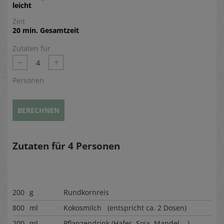
leicht
Zeit
20 min. Gesamtzeit
Zutaten für
–
+
4
Personen
BERECHNEN
Zutaten für
4
Personen
200
g
Rundkornreis
800
ml
Kokosmilch (entspricht ca. 2 Dosen)
200
ml
Pflanzendrink (Hafer, Soja, Mandel,...)