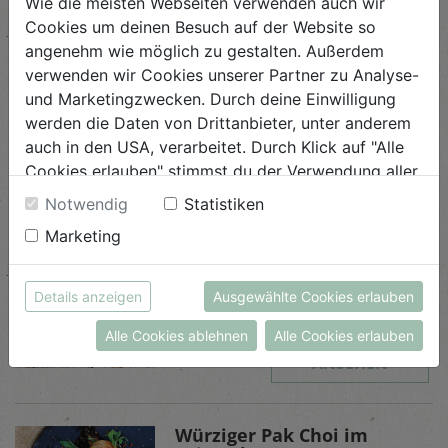
Wie die meisten Webseiten verwenden auch wir
asiatischen Gerichten verkochen.
Cookies um deinen Besuch auf der Website so
angenehm wie möglich zu gestalten. Außerdem
verwenden wir Cookies unserer Partner zu Analyse-
und Marketingzwecken. Durch deine Einwilligung
werden die Daten von Drittanbieter, unter anderem
Ähnliche Rezepte
auch in den USA, verarbeitet. Durch Klick auf "Alle
Cookies erlauben" stimmst du der Verwendung aller
Cookies zu. Unter "Details anzeigen" findest du alle
Notwendig
Statistiken
Infos zu den unterschiedlichen Cookies, du kannst
Gebratener Chicorée mit
Marketing
auch entscheiden, welche Cookies du erlauben
Balsamico
möchtest.
Weitere Informationen findest du in unserer
Details anzeigen
Ausgewählte Cookies erlauben
Schwierigkeit
Datenschutzerklärung
bzw. im
Impressum
leicht
Alle Cookies ablehnen
Alle Cookies erlauben
ANSEHEN
Würziger Pak Choi im