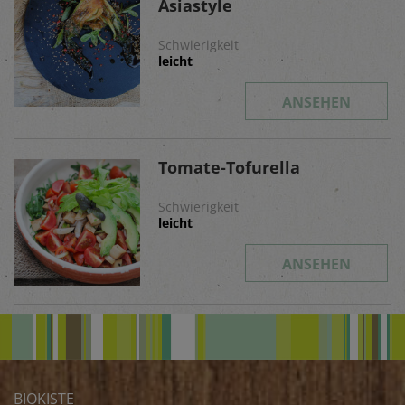
Asiastyle
Schwierigkeit
leicht
ANSEHEN
Tomate-Tofurella
Schwierigkeit
leicht
ANSEHEN
BIOKISTE