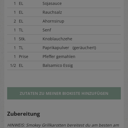
1
EL
Sojasauce
1
EL
Rauchsalz
2
EL
Ahornsirup
1
TL
Senf
1
Stk.
Knoblauchzehe
1
TL
Paprikapulver (geräuchert)
1
Prise
Pfeffer gemahlen
1/2
EL
Balsamico Essig
ZUTATEN ZU MEINER BIOKISTE HINZUFÜGEN
Zubereitung
HINWEIS: Smokey Grillkarotten bereitest du am besten am