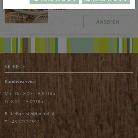
Schwierigkeit
leicht
ANSEHEN
BIOKISTE
Kundenservice
Mo - Do: 8.00 - 16.00 Uhr
Fr: 8.00 - 15.00 Uhr
E
.
dieBiokiste@biohof.at
T
.
+43 7272 2597