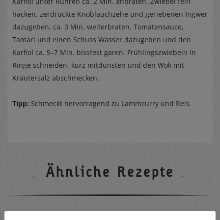
Karfiol unter Rühren ca. 2 Min. anbraten. Zwiebel fein
hacken, zerdrückte Knoblauchzehe und geriebenen Ingwer
dazugeben, ca. 3 Min. weiterbraten. Tomatensauce,
Tamari und einen Schuss Wasser dazugeben und den
Karfiol ca. 5–7 Min. bissfest garen. Frühlingszwiebeln in
Ringe schneiden, kurz mitdünsten und den Wok mit
Kräutersalz abschmecken.
Tipp:
Schmeckt hervorragend zu Lammcurry und Reis.
Ähnliche Rezepte
Nudeln mit Fenchel-