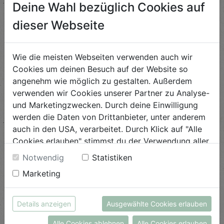
Deine Wahl bezüglich Cookies auf
Zwiebelgemüse
dieser Webseite
Schwierigkeit
leicht
Wie die meisten Webseiten verwenden auch wir
ANSEHEN
Cookies um deinen Besuch auf der Website so
angenehm wie möglich zu gestalten. Außerdem
verwenden wir Cookies unserer Partner zu Analyse-
Mangold Lasagne mit
und Marketingzwecken. Durch deine Einwilligung
Porree
werden die Daten von Drittanbieter, unter anderem
auch in den USA, verarbeitet. Durch Klick auf "Alle
Schwierigkeit
mittel
Cookies erlauben" stimmst du der Verwendung aller
Cookies zu. Unter "Details anzeigen" findest du alle
Notwendig
Statistiken
ANSEHEN
Infos zu den unterschiedlichen Cookies, du kannst
Marketing
auch entscheiden, welche Cookies du erlauben
möchtest.
Italienische Bohnensuppe
Weitere Informationen findest du in unserer
Details anzeigen
Ausgewählte Cookies erlauben
mit Grünkohl
Datenschutzerklärung
bzw. im
Impressum
Alle Cookies ablehnen
Alle Cookies erlauben