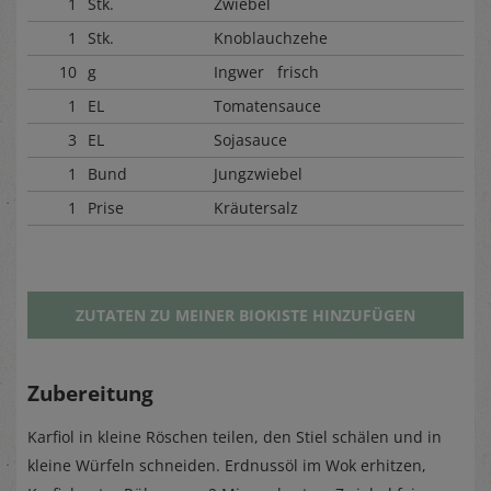
1
Stk.
Zwiebel
1
Stk.
Knoblauchzehe
10
g
Ingwer frisch
1
EL
Tomatensauce
3
EL
Sojasauce
1
Bund
Jungzwiebel
1
Prise
Kräutersalz
ZUTATEN ZU MEINER BIOKISTE HINZUFÜGEN
Zubereitung
Karfiol in kleine Röschen teilen, den Stiel schälen und in
kleine Würfeln schneiden. Erdnussöl im Wok erhitzen,