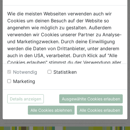
ANSEHEN
Wie die meisten Webseiten verwenden auch wir
Cookies um deinen Besuch auf der Website so
Spargel-Karotten-Gemüse
angenehm wie möglich zu gestalten. Außerdem
verwenden wir Cookies unserer Partner zu Analyse-
Schwierigkeit
und Marketingzwecken. Durch deine Einwilligung
leicht
werden die Daten von Drittanbieter, unter anderem
auch in den USA, verarbeitet. Durch Klick auf "Alle
ANSEHEN
Cookies erlauben" stimmst du der Verwendung aller
Cookies zu. Unter "Details anzeigen" findest du alle
Notwendig
Statistiken
Infos zu den unterschiedlichen Cookies, du kannst
Trauben-Birdies
Marketing
auch entscheiden, welche Cookies du erlauben
möchtest.
Schwierigkeit
Weitere Informationen findest du in unserer
leicht
Details anzeigen
Ausgewählte Cookies erlauben
Datenschutzerklärung
bzw. im
Impressum
ANSEHEN
Alle Cookies ablehnen
Alle Cookies erlauben