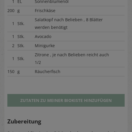
1
EL
Sonnenblumenöl
200
g
Frischkäse
Salatkopf nach Belieben , 8 Blätter
1
Stk.
werden benötigt
1
Stk.
Avocado
2
Stk.
Minigurke
Zitrone , je nach Belieben reicht auch
1
Stk.
1/2
150
g
Räucherfisch
ZUTATEN ZU MEINER BIOKISTE HINZUFÜGEN
Zubereitung