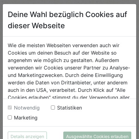
Deine Wahl bezüglich Cookies auf
Mangold-Filopäckchen mit
dieser Webseite
Minz-Gurkensalat
Schwierigkeit
Wie die meisten Webseiten verwenden auch wir
leicht
Cookies um deinen Besuch auf der Website so
angenehm wie möglich zu gestalten. Außerdem
ANSEHEN
verwenden wir Cookies unserer Partner zu Analyse-
und Marketingzwecken. Durch deine Einwilligung
werden die Daten von Drittanbieter, unter anderem
Sauerampfer-Aufsrich
auch in den USA, verarbeitet. Durch Klick auf "Alle
Cookies erlauben" stimmst du der Verwendung aller
Schwierigkeit
leicht
Cookies zu. Unter "Details anzeigen" findest du alle
Notwendig
Statistiken
Infos zu den unterschiedlichen Cookies, du kannst
Marketing
ANSEHEN
auch entscheiden, welche Cookies du erlauben
möchtest.
Weitere Informationen findest du in unserer
Details anzeigen
Ausgewählte Cookies erlauben