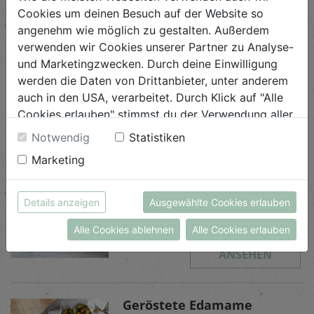
knusprig.
Cookies um deinen Besuch auf der Website so
angenehm wie möglich zu gestalten. Außerdem
verwenden wir Cookies unserer Partner zu Analyse-
und Marketingzwecken. Durch deine Einwilligung
werden die Daten von Drittanbieter, unter anderem
Ähnliche Rezepte
auch in den USA, verarbeitet. Durch Klick auf "Alle
Cookies erlauben" stimmst du der Verwendung aller
Cookies zu. Unter "Details anzeigen" findest du alle
Notwendig
Statistiken
Infos zu den unterschiedlichen Cookies, du kannst
Marketing
auch entscheiden, welche Cookies du erlauben
Rote Rüben Risotto mit
Kren
möchtest.
Weitere Informationen findest du in unserer
Details anzeigen
Ausgewählte Cookies erlauben
Schwierigkeit
Datenschutzerklärung
bzw. im
Impressum
leicht
Alle Cookies ablehnen
Alle Cookies erlauben
ANSEHEN
Geröstete Edamame