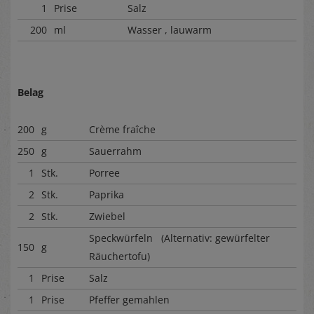
1
Prise
Salz
200
ml
Wasser , lauwarm
Belag
200
g
Crème fraîche
250
g
Sauerrahm
1
Stk.
Porree
2
Stk.
Paprika
2
Stk.
Zwiebel
Speckwürfeln (Alternativ: gewürfelter
150
g
Räuchertofu)
1
Prise
Salz
1
Prise
Pfeffer gemahlen