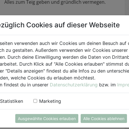
Alles zum Teig geben und gründlich vermegen.
Kokosfett in einer Pfanne erhitzen. Einen
züglich Cookies auf dieser Webseite
Schöpfer Gemüseteig in die Pfanne geben und in
eine rundliche Pfannkuchen-Form drücken. Auf
beiden Seiten knusprig braten und anschließend
seiten verwenden auch wir Cookies um deinen Besuch auf 
warm halten. Für den Dip alle Zutaten
h zu gestalten. Außerdem verwenden wir Cookies unserer 
miteinander verrühren.
. Durch deine Einwilligung werden die Daten von Drittanb
arbeitet. Durch Klick auf "Alle Cookies erlauben" stimmst
Gemüse-Pfannkuchen und Dip anrichten und
er "Details anzeigen" findest du alle Infos zu den untersch
servieren.
iden, welche Cookies du erlauben möchtest.
n findest du in unserer
Datenschutzerklärung
bzw. im
Impr
Statistiken
Marketing
Ausgewählte Cookies erlauben
Alle Cookies ablehnen