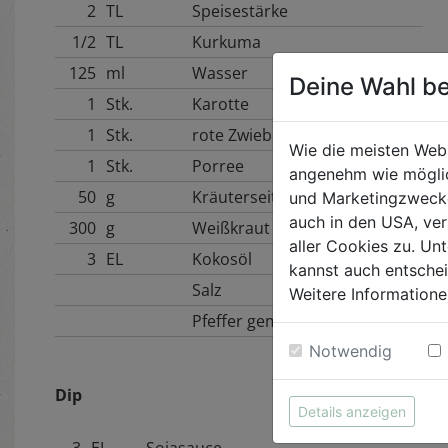
2
TL
Speisestärke
1/2
TL
Kurkuma
125
ml
Wasser
Deine Wahl be
1
Stk.
Karotte
1
Stk.
rote Zwiebel
Wie die meisten Web
1
Stk.
Porree
angenehm wie möglic
50
g
Kräuterseitlinge
und Marketingzwecken
auch in den USA, ver
300
g
Weißkraut
aller Cookies zu. Unt
3
EL
Kokosöl
kannst auch entsche
Salz
Weitere Informatione
Pfeffer gemahlen
Notwendig
Dip
Details anzeigen