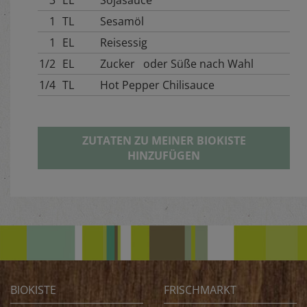
3
EL
Sojasauce
1
TL
Sesamöl
1
EL
Reisessig
1/2
EL
Zucker oder Süße nach Wahl
1/4
TL
Hot Pepper Chilisauce
ZUTATEN ZU MEINER BIOKISTE
HINZUFÜGEN
BIOKISTE
FRISCHMARKT