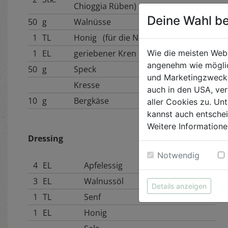
Chioggia Rüben)
Deine Wahl be
50
g
Walnüsse
1
TL
Honig (für die Nüsse)
Wie die meisten Web
1
EL
geriebener Kren
angenehm wie möglic
50
g
Speck
und Marketingzwecken
Kresse
auch in den USA, ver
10
g
Bergkäse
aller Cookies zu. Unt
kannst auch entsche
Weitere Informatione
Dressing
Notwendig
4
EL
Apfelessig
3
EL
Walnussöl
Details anzeigen
1
TL
Senf
1
EL
Honig