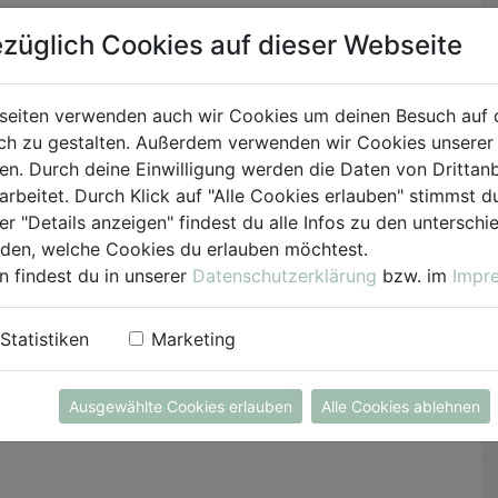
züglich Cookies auf dieser Webseite
Für das Dressing alle Zutaten in ein
verschließbares Gefäß geben und gut
durchschütteln.
seiten verwenden auch wir Cookies um deinen Besuch auf 
h zu gestalten. Außerdem verwenden wir Cookies unserer 
Die Walnüsse in 1 TL Honig kurz in einer Pfanne
. Durch deine Einwilligung werden die Daten von Drittanb
glasieren. Den Speck in feine Streifen schneiden
arbeitet. Durch Klick auf "Alle Cookies erlauben" stimmst
und knusprig braten. Alternativ geht das auch im
er "Details anzeigen" findest du alle Infos zu den untersch
200°C heißem Rohr bei ca. 10-12 Minuten.
iden, welche Cookies du erlauben möchtest.
n findest du in unserer
Datenschutzerklärung
bzw. im
Impr
Das Dressing über die Chioggia Rüben geben.
Anschließend gehobelten Bergkäse, Kren,
Statistiken
Marketing
Walnüsse, Kresse und den Speck garnieren und
anrichten.
Ausgewählte Cookies erlauben
Alle Cookies ablehnen