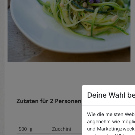
Deine Wahl be
Zutaten für
2
Personen
Wie die meisten Web
angenehm wie möglic
500
g
Zucchini
und Marketingzwecken