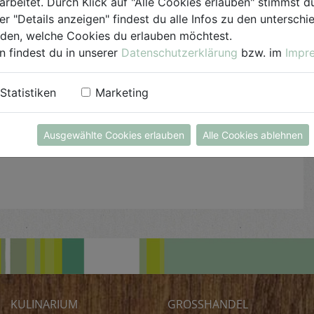
arbeitet. Durch Klick auf "Alle Cookies erlauben" stimmst
Salz und Pfeffer sowie Limetten- oder
er "Details anzeigen" findest du alle Infos zu den untersch
Zitronensaft abschmecken und mit Petersilie
iden, welche Cookies du erlauben möchtest.
bestreuen.
n findest du in unserer
Datenschutzerklärung
bzw. im
Impr
Feinschmecker-Tipp: Auch mit Tomaten- oder
Statistiken
Marketing
Käsesauce serviert schmecken die grünen Nudeln
sehr gut.
Ausgewählte Cookies erlauben
Alle Cookies ablehnen
KULINARIUM
GROSSHANDEL