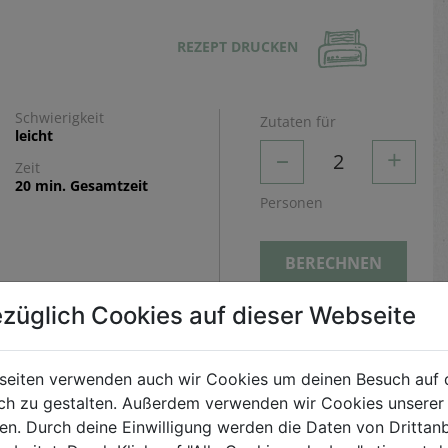
REZEPT DRUCKEN
Schwierigkeit
Zutaten für
leicht
–
+
2
Zeit
20 min. Gesamtzeit
Personen
BERECHNEN
züglich Cookies auf dieser Webseite
Zubereitung
Zucchini mit einem Spiralschneider oder Hobel in
seiten verwenden auch wir Cookies um deinen Besuch auf 
feine, längliche Streifen schneiden.
h zu gestalten. Außerdem verwenden wir Cookies unserer 
. Durch deine Einwilligung werden die Daten von Drittanb
Zucchininudeln in wenig Öl bissfest garen, mit