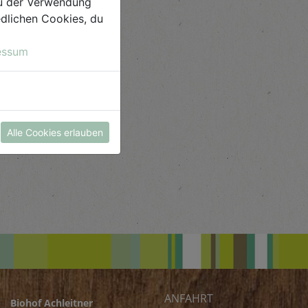
 du der Verwendung
iedlichen Cookies, du
essum
Alle Cookies erlauben
ANFAHRT
Biohof Achleitner