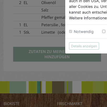
auch in den USA, ver
2
EL
Olivenöl
aller Cookies zu. Unt
Salz
kannst auch entsche
Pfeffer gemahlen
Weitere Informatione
1
EL
Petersilie , fein gehackt
Notwendig
1
Stk.
Limette (oder Zitrone)
Details anzeigen
ZUTATEN ZU MEINER BIOKISTE
HINZUFÜGEN
BIOKISTE
FRISCHMARKT