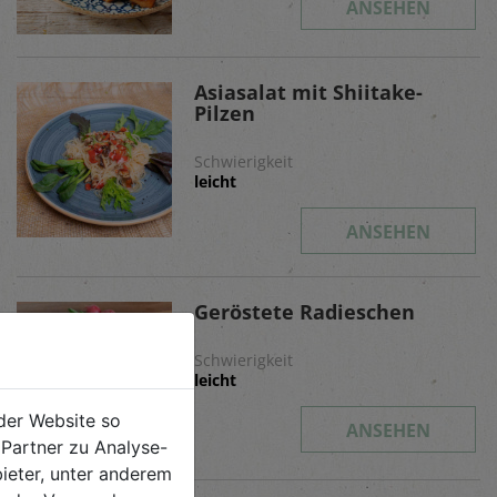
ANSEHEN
Asiasalat mit Shiitake-
Pilzen
Schwierigkeit
leicht
ANSEHEN
Geröstete Radieschen
Schwierigkeit
leicht
der Website so
ANSEHEN
Partner zu Analyse-
ieter, unter anderem