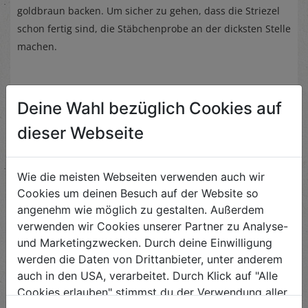
goldbraun backen. Um sicher zu gehen, dass die Striezel
schon fertig sind, die Stäbchenprobe an der dicksten Stelle
machen.
Deine Wahl bezüglich Cookies auf
dieser Webseite
Ähnliche Rezepte
Wie die meisten Webseiten verwenden auch wir
Cookies um deinen Besuch auf der Website so
angenehm wie möglich zu gestalten. Außerdem
Kürbiskuchen
verwenden wir Cookies unserer Partner zu Analyse-
und Marketingzwecken. Durch deine Einwilligung
Schwierigkeit
werden die Daten von Drittanbieter, unter anderem
leicht
auch in den USA, verarbeitet. Durch Klick auf "Alle
Cookies erlauben" stimmst du der Verwendung aller
ANSEHEN