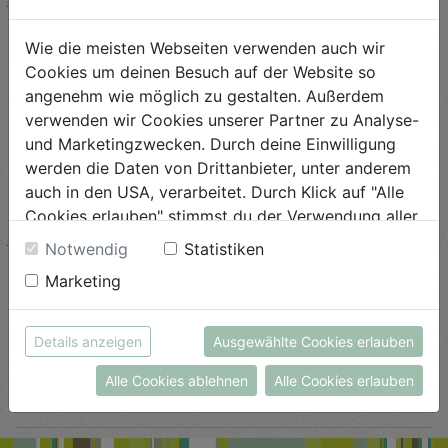
ANSEHEN
Wie die meisten Webseiten verwenden auch wir
Cookies um deinen Besuch auf der Website so
Orangeat
angenehm wie möglich zu gestalten. Außerdem
verwenden wir Cookies unserer Partner zu Analyse-
Schwierigkeit
und Marketingzwecken. Durch deine Einwilligung
leicht
werden die Daten von Drittanbieter, unter anderem
auch in den USA, verarbeitet. Durch Klick auf "Alle
ANSEHEN
Cookies erlauben" stimmst du der Verwendung aller
Cookies zu. Unter "Details anzeigen" findest du alle
Notwendig
Statistiken
Infos zu den unterschiedlichen Cookies, du kannst
Pizzaschnecken mit Fenchel
Marketing
auch entscheiden, welche Cookies du erlauben
möchtest.
Schwierigkeit
Weitere Informationen findest du in unserer
mittel
Details anzeigen
Ausgewählte Cookies erlauben
Datenschutzerklärung
bzw. im
Impressum
Alle Cookies ablehnen
Alle Cookies erlauben
ANSEHEN