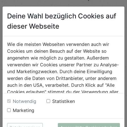
Deine Wahl bezüglich Cookies auf
Nudeln mit Pilzen und
dieser Webseite
Parmesankäse
Schwierigkeit
Wie die meisten Webseiten verwenden auch wir
leicht
Cookies um deinen Besuch auf der Website so
angenehm wie möglich zu gestalten. Außerdem
ANSEHEN
verwenden wir Cookies unserer Partner zu Analyse-
und Marketingzwecken. Durch deine Einwilligung
werden die Daten von Drittanbieter, unter anderem
Mangold-Filopäckchen mit
Minz-Gurkensalat
auch in den USA, verarbeitet. Durch Klick auf "Alle
Cookies erlauben" stimmst du der Verwendung aller
Schwierigkeit
Cookies zu. Unter "Details anzeigen" findest du alle
Notwendig
Statistiken
leicht
Infos zu den unterschiedlichen Cookies, du kannst
Marketing
auch entscheiden, welche Cookies du erlauben
ANSEHEN
möchtest.
Weitere Informationen findest du in unserer