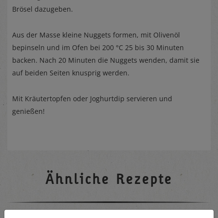
Brösel dazugeben.
Aus der Masse kleine Nuggets formen, mit Olivenöl
bepinseln und im Ofen bei 200 °C 25 bis 30 Minuten
backen. Nach 20 Minuten die Nuggets wenden, damit sie
auf beiden Seiten knusprig werden.
Mit Kräutertopfen oder Joghurtdip servieren und
genießen!
Ähnliche Rezepte