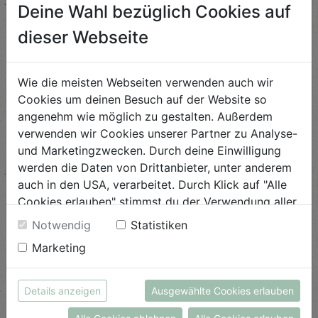
Deine Wahl bezüglich Cookies auf
Blaukrautspalten
dieser Webseite
Schwierigkeit
leicht
Wie die meisten Webseiten verwenden auch wir
ANSEHEN
Cookies um deinen Besuch auf der Website so
angenehm wie möglich zu gestalten. Außerdem
verwenden wir Cookies unserer Partner zu Analyse-
Herbstliche Polentapizza
und Marketingzwecken. Durch deine Einwilligung
mit Feigen
werden die Daten von Drittanbieter, unter anderem
auch in den USA, verarbeitet. Durch Klick auf "Alle
Schwierigkeit
leicht
Cookies erlauben" stimmst du der Verwendung aller
Cookies zu. Unter "Details anzeigen" findest du alle
Notwendig
Statistiken
ANSEHEN
Infos zu den unterschiedlichen Cookies, du kannst
Marketing
auch entscheiden, welche Cookies du erlauben
möchtest.
Crêpes mit Melanzani und
Weitere Informationen findest du in unserer
Details anzeigen
Ausgewählte Cookies erlauben
Feta
Datenschutzerklärung
bzw. im
Impressum