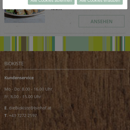
Alle Cookies ablehnen
Alle Cookies erlauben
Schwierigkeit
leicht
ANSEHEN
BIOKISTE
Kundenservice
Mo - Do: 8.00 - 16.00 Uhr
Fr: 8.00 - 15.00 Uhr
E
.
dieBiokiste@biohof.at
T
.
+43 7272 2597