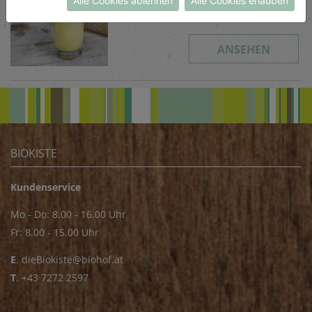
Alle Cookies ablehnen
Alle Cookies erlauben
Schwierigkeit
leicht
ANSEHEN
BIOKISTE
Kundenservice
Mo - Do: 8.00 - 16.00 Uhr
Fr: 8.00 - 15.00 Uhr
E
.
dieBiokiste@biohof.at
T
.
+43 7272 2597