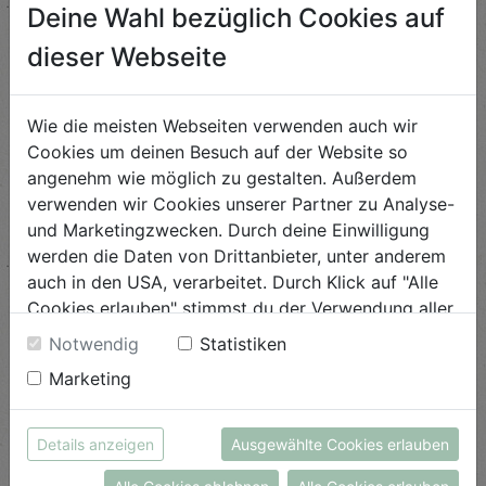
Deine Wahl bezüglich Cookies auf
Erdnussbutter-Erdbeer-Cups
dieser Webseite
Schwierigkeit
leicht
Wie die meisten Webseiten verwenden auch wir
ANSEHEN
Cookies um deinen Besuch auf der Website so
angenehm wie möglich zu gestalten. Außerdem
verwenden wir Cookies unserer Partner zu Analyse-
und Marketingzwecken. Durch deine Einwilligung
Schnelle Blätterteig-
Tannenbäume
werden die Daten von Drittanbieter, unter anderem
auch in den USA, verarbeitet. Durch Klick auf "Alle
Schwierigkeit
Cookies erlauben" stimmst du der Verwendung aller
leicht
Cookies zu. Unter "Details anzeigen" findest du alle
Notwendig
Statistiken
Infos zu den unterschiedlichen Cookies, du kannst
ANSEHEN
Marketing
auch entscheiden, welche Cookies du erlauben
möchtest.
Weitere Informationen findest du in unserer
Vegane Mango Creme
Details anzeigen
Ausgewählte Cookies erlauben
Datenschutzerklärung
bzw. im
Impressum