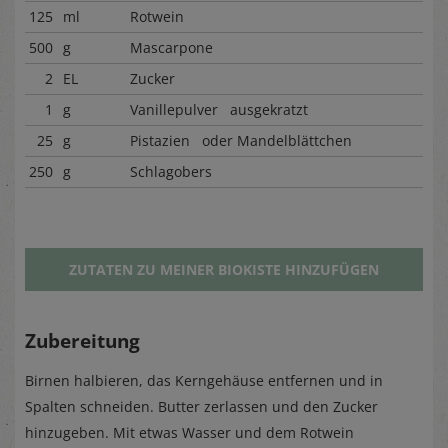
125
ml
Rotwein
500
g
Mascarpone
2
EL
Zucker
1
g
Vanillepulver ausgekratzt
25
g
Pistazien oder Mandelblättchen
250
g
Schlagobers
ZUTATEN ZU MEINER BIOKISTE HINZUFÜGEN
Zubereitung
Birnen halbieren, das Kerngehäuse entfernen und in
Spalten schneiden. Butter zerlassen und den Zucker
hinzugeben. Mit etwas Wasser und dem Rotwein