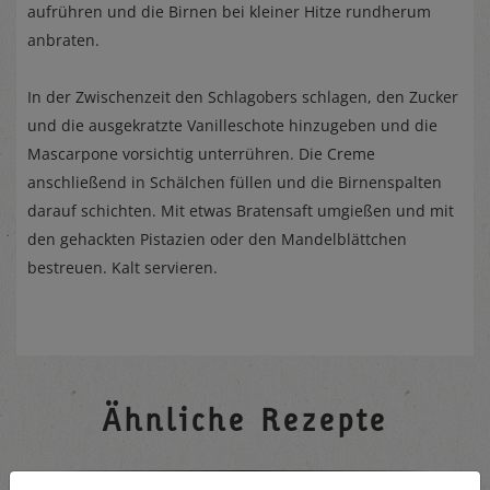
aufrühren und die Birnen bei kleiner Hitze rundherum
anbraten.
In der Zwischenzeit den Schlagobers schlagen, den Zucker
und die ausgekratzte Vanilleschote hinzugeben und die
Mascarpone vorsichtig unterrühren. Die Creme
anschließend in Schälchen füllen und die Birnenspalten
darauf schichten. Mit etwas Bratensaft umgießen und mit
den gehackten Pistazien oder den Mandelblättchen
bestreuen. Kalt servieren.
Ähnliche Rezepte