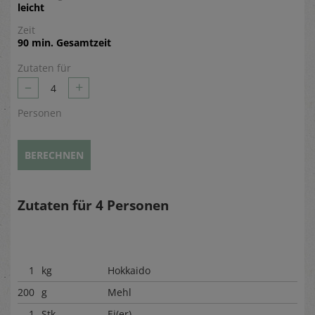
leicht
Zeit
90 min. Gesamtzeit
Zutaten für
–
+
4
Personen
BERECHNEN
Zutaten für
4
Personen
1
kg
Hokkaido
200
g
Mehl
1
Stk.
Ei(er)