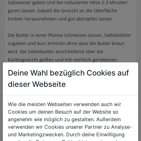
Salzwasser geben und bei reduzierter Hitze 2-3 Minuten
garen lassen. Sobald die Gnocchi an die Oberfläche
treiben herausnehmen und gut abtropfen lassen.
Die Butter in einer Pfanne schmelzen lassen, Salbeiblätter
zugeben und kurz erhitzen ohne dass die Butter braun
wird. Die Salbeibutter anschließend über die
Kürbisgnocchi gießen und mit reichlich geriebenen,
würzigem Bergkäse (z.B. unsern Bergrebellen) garnieren.
Deine Wahl bezüglich Cookies auf
dieser Webseite
Wie die meisten Webseiten verwenden auch wir
Cookies um deinen Besuch auf der Website so
Ähnliche Rezepte
angenehm wie möglich zu gestalten. Außerdem
verwenden wir Cookies unserer Partner zu Analyse-
und Marketingzwecken. Durch deine Einwilligung