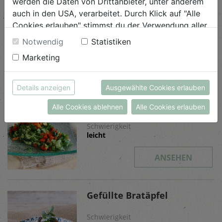
werden die Daten von Drittanbieter, unter anderem
Rettich Dim Sum
auch in den USA, verarbeitet. Durch Klick auf "Alle
Cookies erlauben" stimmst du der Verwendung aller
Schwierigkeit
Cookies zu. Unter "Details anzeigen" findest du alle
Notwendig
Statistiken
mittel
Infos zu den unterschiedlichen Cookies, du kannst
Marketing
auch entscheiden, welche Cookies du erlauben
ANSEHEN
möchtest.
Weitere Informationen findest du in unserer
Details anzeigen
Ausgewählte Cookies erlauben
Datenschutzerklärung
bzw. im
Impressum
Bärlauchspätzle
Alle Cookies ablehnen
Alle Cookies erlauben
Schwierigkeit
leicht
ANSEHEN
Gefüllte Bratäpfel
Schwierigkeit