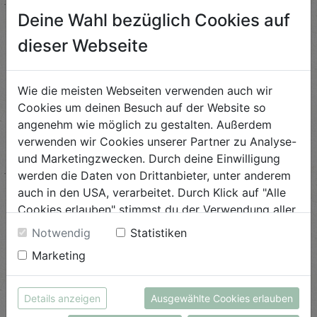
Deine Wahl bezüglich Cookies auf
Vitaminkranz
dieser Webseite
Schwierigkeit
leicht
Wie die meisten Webseiten verwenden auch wir
Cookies um deinen Besuch auf der Website so
ANSEHEN
angenehm wie möglich zu gestalten. Außerdem
verwenden wir Cookies unserer Partner zu Analyse-
und Marketingzwecken. Durch deine Einwilligung
Glasierter schwarzer
werden die Daten von Drittanbieter, unter anderem
Rettich mit Vanille
auch in den USA, verarbeitet. Durch Klick auf "Alle
Cookies erlauben" stimmst du der Verwendung aller
Schwierigkeit
leicht
Cookies zu. Unter "Details anzeigen" findest du alle
Notwendig
Statistiken
Infos zu den unterschiedlichen Cookies, du kannst
Marketing
ANSEHEN
auch entscheiden, welche Cookies du erlauben
möchtest.
Weitere Informationen findest du in unserer
Details anzeigen
Ausgewählte Cookies erlauben
Yacon-Apfelpuffer
Datenschutzerklärung
bzw. im
Impressum