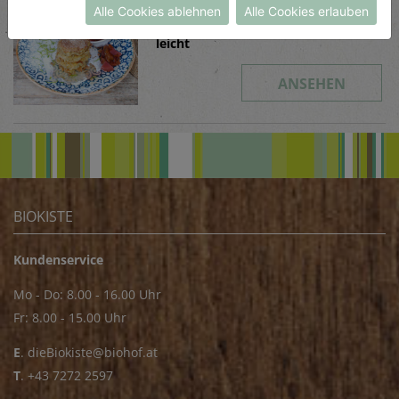
Alle Cookies ablehnen
Alle Cookies erlauben
Schwierigkeit
leicht
ANSEHEN
BIOKISTE
Kundenservice
Mo - Do: 8.00 - 16.00 Uhr
Fr: 8.00 - 15.00 Uhr
E
.
dieBiokiste@biohof.at
T
.
+43 7272 2597