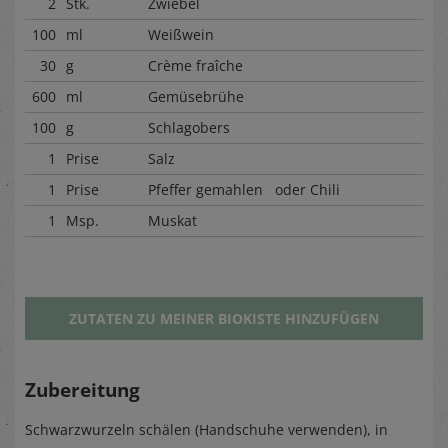
2
Stk.
Zwiebel
100
ml
Weißwein
30
g
Crème fraîche
600
ml
Gemüsebrühe
100
g
Schlagobers
1
Prise
Salz
1
Prise
Pfeffer gemahlen oder Chili
1
Msp.
Muskat
ZUTATEN ZU MEINER BIOKISTE HINZUFÜGEN
Zubereitung
Schwarzwurzeln schälen (Handschuhe verwenden), in