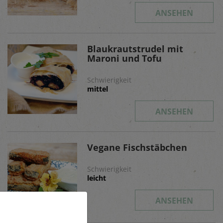
ANSEHEN
Blaukrautstrudel mit
Maroni und Tofu
Schwierigkeit
mittel
ANSEHEN
Vegane Fischstäbchen
Schwierigkeit
leicht
ANSEHEN