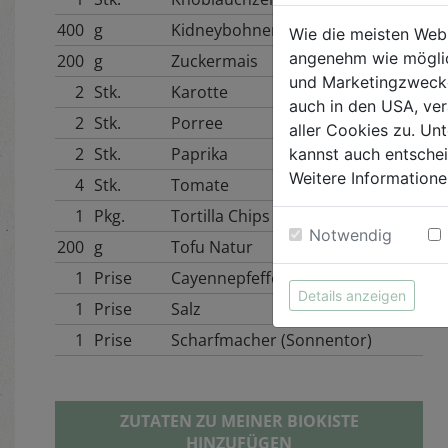
400
g
Kidneybohnen
Wie die meisten Web
angenehm wie möglic
200
g
Zuckermais
und Marketingzwecken
2
Stk.
Karotte
auch in den USA, ver
2
Stk.
Porree
aller Cookies zu. Unt
2
Stk.
Paprika
kannst auch entsche
Weitere Informatione
4
Stk.
Tomate
1
Pkg.
Tortilla Chips
Notwendig
200
g
Tofu Natur
1
Prise
Cayennepfeffer
Details anzeigen
1
Prise
Salz
1
Prise
Scharfmacher (Sonnentor)
ZUTATEN ZU MEINER BIOKISTE
HINZUFÜGEN