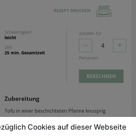
REZEPT DRUCKEN
Schwierigkeit
Zutaten für
leicht
–
+
4
Zeit
25 min. Gesamtzeit
Personen
BERECHNEN
Zubereitung
Tofu in einer beschichteten Pfanne knusprig
braten und beiseite stellen. Maiskolben von
züglich Cookies auf dieser Webseite
Blättern und Fäden befreien und an den Enden
flach schneiden. Auf die Arbeitsfläche stellen und