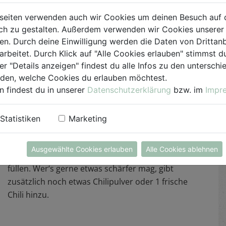
die Maiskörner mit einem scharfen Messer vom
seiten verwenden auch wir Cookies um deinen Besuch auf 
Kolben schneiden. Zwiebel kurz andünsten.
h zu gestalten. Außerdem verwenden wir Cookies unserer 
Fein gehackten Knoblauch,
. Durch deine Einwilligung werden die Daten von Drittanb
klein geschnittene Karotten- und Paprikastücke
arbeitet. Durch Klick auf "Alle Cookies erlauben" stimmst
sowie Porreeringe beigeben und mitbraten.
er "Details anzeigen" findest du alle Infos zu den untersch
Tomatenmark und Tomaten untermengen, mit
iden, welche Cookies du erlauben möchtest.
Scharfmacher-Gewürz von Sonnetor und Salz
n findest du in unserer
Datenschutzerklärung
bzw. im
Impr
abschmecken. Tofu unterrühren und mit Tortilla
Chips servieren.
Statistiken
Marketing
Tipp:
Statt Tortilla Chips kannst du auch Reis als
Ausgewählte Cookies erlauben
Alle Cookies ablehnen
Berilage servieren oder das Ragout in einen Wrap
füllen. Wer‘s gerne etwas schärfer mag, gibt
zusätzlich noch etwas Chilipulver oder 1 frische
Chili hinzu.