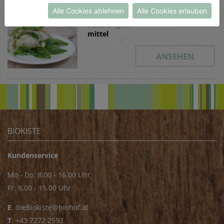
Datenschutzerklärung
bzw. im
Impressum
Kärntner Kasnudeln
Alle Cookies ablehnen
Alle Cookies erlauben
Schwierigkeit
mittel
ANSEHEN
BIOKISTE
Kundenservice
Mo - Do: 8.00 - 16.00 Uhr
Fr: 8.00 - 15.00 Uhr
E
.
dieBiokiste@biohof.at
T
.
+43 7272 2597