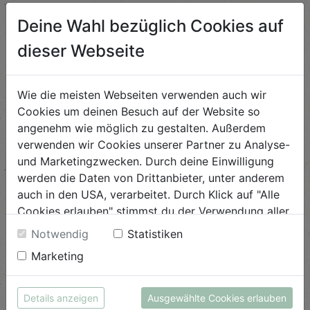
Deine Wahl bezüglich Cookies auf
dieser Webseite
Mangold-Topfennockerl mit
Gorgonzolasauce
Schwierigkeit
Wie die meisten Webseiten verwenden auch wir
leicht
Cookies um deinen Besuch auf der Website so
angenehm wie möglich zu gestalten. Außerdem
ANSEHEN
verwenden wir Cookies unserer Partner zu Analyse-
und Marketingzwecken. Durch deine Einwilligung
werden die Daten von Drittanbieter, unter anderem
Ayurveda Energiekugeln
auch in den USA, verarbeitet. Durch Klick auf "Alle
Cookies erlauben" stimmst du der Verwendung aller
Schwierigkeit
Cookies zu. Unter "Details anzeigen" findest du alle
leicht
Notwendig
Statistiken
Infos zu den unterschiedlichen Cookies, du kannst
Marketing
auch entscheiden, welche Cookies du erlauben
ANSEHEN
möchtest.
Weitere Informationen findest du in unserer
Details anzeigen
Ausgewählte Cookies erlauben