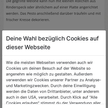
Die gegrillte Melone kann nun mit kleinen Röllchen aus
Rinderspeck oder ähnlichem auf einer Platte angerichtet
werden. Das Pesto anschließend darüber träufeln und mit
frischer Kresse dekorieren.
Deine Wahl bezüglich Cookies auf
dieser Webseite
Ähnliche Rezepte
Wie die meisten Webseiten verwenden auch wir
Cookies um deinen Besuch auf der Website so
angenehm wie möglich zu gestalten. Außerdem
Räucherfischaufstrich
verwenden wir Cookies unserer Partner zu Analyse-
und Marketingzwecken. Durch deine Einwilligung
Schwierigkeit
leicht
werden die Daten von Drittanbieter, unter anderem
auch in den USA, verarbeitet. Durch Klick auf "Alle
ANSEHEN
Cookies erlauben" stimmst du der Verwendung aller