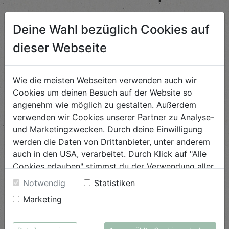
Deine Wahl bezüglich Cookies auf
Fruchtiger Salat mit
dieser Webseite
Kaviarlimette
Schwierigkeit
Wie die meisten Webseiten verwenden auch wir
leicht
Cookies um deinen Besuch auf der Website so
angenehm wie möglich zu gestalten. Außerdem
ANSEHEN
verwenden wir Cookies unserer Partner zu Analyse-
und Marketingzwecken. Durch deine Einwilligung
werden die Daten von Drittanbieter, unter anderem
Spätsommerliche
Restepfanne
auch in den USA, verarbeitet. Durch Klick auf "Alle
Cookies erlauben" stimmst du der Verwendung aller
Schwierigkeit
Cookies zu. Unter "Details anzeigen" findest du alle
Notwendig
Statistiken
leicht
Infos zu den unterschiedlichen Cookies, du kannst
Marketing
auch entscheiden, welche Cookies du erlauben
ANSEHEN
möchtest.
Weitere Informationen findest du in unserer