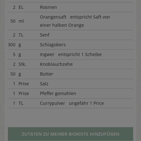
2
EL
Rosinen
Orangensaft entspricht Saft von
50
ml
einer halben Orange
2
TL
Senf
300
g
Schlagobers
5
g
Ingwer entspricht 1 Scheibe
2
Stk.
Knoblauchzehe
50
g
Butter
1
Prise
Salz
1
Prise
Pfeffer gemahlen
1
TL
Currypulver ungefähr 1 Price
ZUTATEN ZU MEINER BIOKISTE HINZUFÜGEN