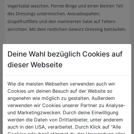
Vogerlsalat waschen, Porree-Ringe und einen kleinen Teil
des Dressings untermischen. Avocadospalten,
Grapefruitfilets und den marinierten Salat auf Tellern
anrichten. Mit dem restlichen Gewürz-Dressing beträufeln.
Deine Wahl bezüglich Cookies auf
dieser Webseite
Ähnliche Rezepte
Wie die meisten Webseiten verwenden auch wir
Cookies um deinen Besuch auf der Website so
angenehm wie möglich zu gestalten. Außerdem
verwenden wir Cookies unserer Partner zu Analyse-
Arabischer Pastinaken-
Dattel-Salat
und Marketingzwecken. Durch deine Einwilligung
werden die Daten von Drittanbieter, unter anderem
Schwierigkeit
auch in den USA, verarbeitet. Durch Klick auf "Alle
leicht
Cookies erlauben" stimmst du der Verwendung aller