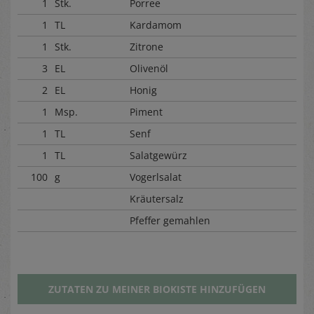
1
Stk.
Porree
1
TL
Kardamom
1
Stk.
Zitrone
3
EL
Olivenöl
2
EL
Honig
1
Msp.
Piment
1
TL
Senf
1
TL
Salatgewürz
100
g
Vogerlsalat
Kräutersalz
Pfeffer gemahlen
ZUTATEN ZU MEINER BIOKISTE HINZUFÜGEN