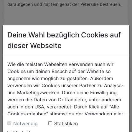
daraufgeben und mit fein gehackter Petersilie bestreuen.
Deine Wahl bezüglich Cookies auf
Ähnliche Rezepte
dieser Webseite
Wie die meisten Webseiten verwenden auch wir
Cookies um deinen Besuch auf der Website so
Vegane Fischstäbchen
angenehm wie möglich zu gestalten. Außerdem
verwenden wir Cookies unserer Partner zu Analyse-
Schwierigkeit
leicht
und Marketingzwecken. Durch deine Einwilligung
werden die Daten von Drittanbieter, unter anderem
ANSEHEN
auch in den USA, verarbeitet. Durch Klick auf "Alle
Cookies erlauben" stimmst du der Verwendung aller
Cookies zu. Unter "Details anzeigen" findest du alle
Notwendig
Statistiken
Herzhafte Apfelgalette
Infos zu den unterschiedlichen Cookies, du kannst