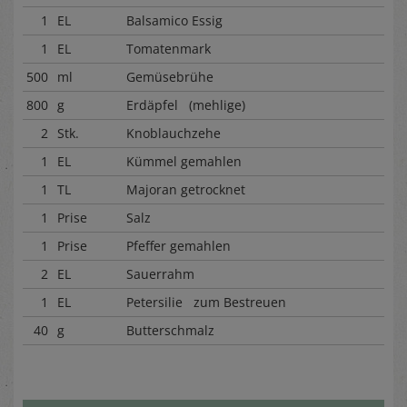
1
EL
Balsamico Essig
1
EL
Tomatenmark
500
ml
Gemüsebrühe
800
g
Erdäpfel (mehlige)
2
Stk.
Knoblauchzehe
1
EL
Kümmel gemahlen
1
TL
Majoran getrocknet
1
Prise
Salz
1
Prise
Pfeffer gemahlen
2
EL
Sauerrahm
1
EL
Petersilie zum Bestreuen
40
g
Butterschmalz