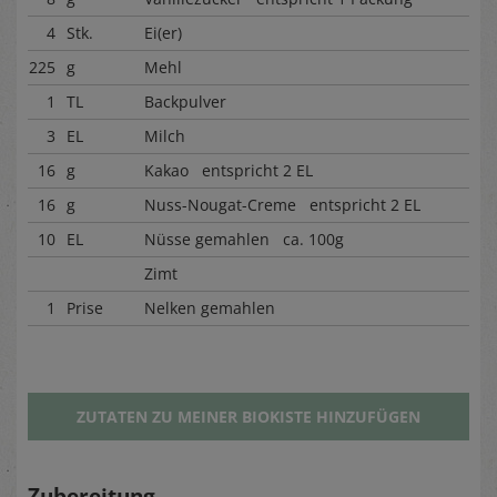
4
Stk.
Ei(er)
225
g
Mehl
1
TL
Backpulver
3
EL
Milch
16
g
Kakao entspricht 2 EL
16
g
Nuss-Nougat-Creme entspricht 2 EL
10
EL
Nüsse gemahlen ca. 100g
Zimt
1
Prise
Nelken gemahlen
ZUTATEN ZU MEINER BIOKISTE HINZUFÜGEN
Zubereitung