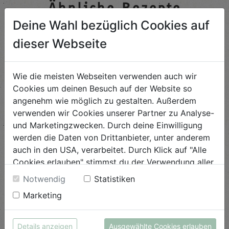
Ähnliche Rezepte
Deine Wahl bezüglich Cookies auf
dieser Webseite
Ayurveda Energiekugeln
Wie die meisten Webseiten verwenden auch wir
Schwierigkeit
Cookies um deinen Besuch auf der Website so
leicht
angenehm wie möglich zu gestalten. Außerdem
ANSEHEN
verwenden wir Cookies unserer Partner zu Analyse-
und Marketingzwecken. Durch deine Einwilligung
werden die Daten von Drittanbieter, unter anderem
Herzhafte Apfelgalette
auch in den USA, verarbeitet. Durch Klick auf "Alle
Cookies erlauben" stimmst du der Verwendung aller
Schwierigkeit
Cookies zu. Unter "Details anzeigen" findest du alle
Notwendig
Statistiken
leicht
Infos zu den unterschiedlichen Cookies, du kannst
Marketing
auch entscheiden, welche Cookies du erlauben
ANSEHEN
möchtest.
Weitere Informationen findest du in unserer
Details anzeigen
Ausgewählte Cookies erlauben