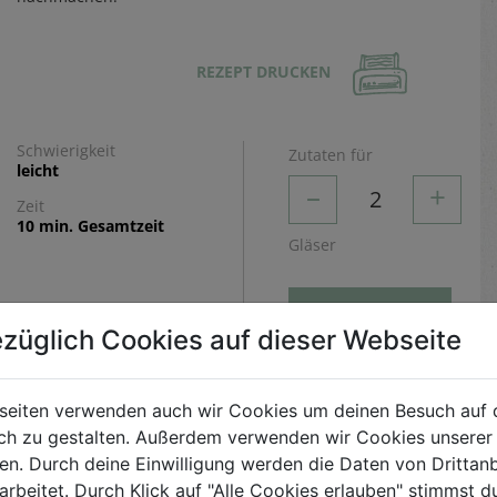
REZEPT DRUCKEN
Schwierigkeit
Zutaten für
leicht
–
+
2
Zeit
10 min. Gesamtzeit
Gläser
BERECHNEN
züglich Cookies auf dieser Webseite
Zubereitung
seiten verwenden auch wir Cookies um deinen Besuch auf 
h zu gestalten. Außerdem verwenden wir Cookies unserer 
Gläser mit Eiswürfel füllen. Die Grapefruit in
. Durch deine Einwilligung werden die Daten von Drittanb
Scheiben schneiden und mit dem Rosmarin bzw.
arbeitet. Durch Klick auf "Alle Cookies erlauben" stimmst
Colakraut und dem Grapefruitsaft in das Glas