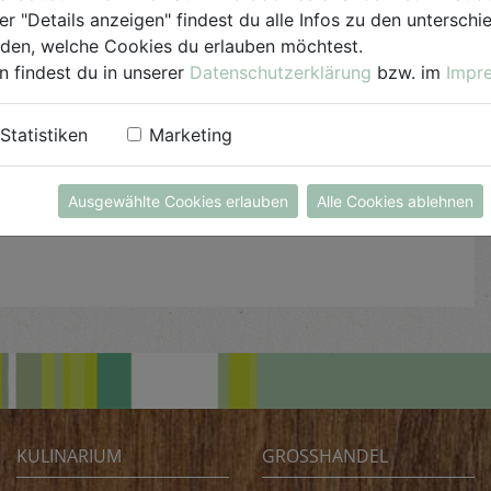
er "Details anzeigen" findest du alle Infos zu den untersch
geben. Mit Tonic Water oder Mineral aufgießen
iden, welche Cookies du erlauben möchtest.
und umrühren.
n findest du in unserer
Datenschutzerklärung
bzw. im
Impr
Statistiken
Marketing
Ausgewählte Cookies erlauben
Alle Cookies ablehnen
KULINARIUM
GROSSHANDEL