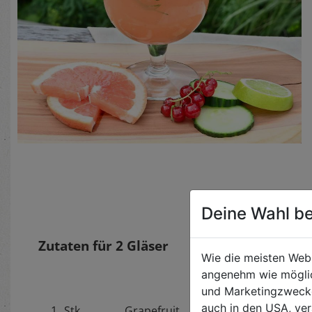
Deine Wahl be
Zutaten für
2
Gläser
Wie die meisten Web
angenehm wie möglic
und Marketingzwecken
auch in den USA, ver
1
Stk.
Grapefruit