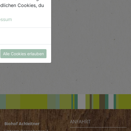
iedlichen Cookies, du
essum
Alle Cookies erlauben
ANFAHRT
Biohof Achleitner