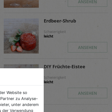
ANSEHEN
Erdbeer-Shrub
Schwierigkeit
leicht
ANSEHEN
DIY Früchte-Eistee
Schwierigkeit
leicht
der Website so
ANSEHEN
Partner zu Analyse-
ieter, unter anderem
 du der Verwendung