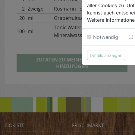
aller Cookies zu. Unt
2
Zweige
Rosmarin oder Colakraut
kannst auch entsche
20
ml
Grapefruitsaft
Weitere Informatione
Tonic Water oder
100
ml
Mineralwasser
Notwendig
Details anzeigen
ZUTATEN ZU MEINER BIOKISTE
HINZUFÜGEN
BIOKISTE
FRISCHMARKT