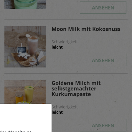
ANSEHEN
Moon Milk mit Kokosnuss
Schwierigkeit
leicht
ANSEHEN
Goldene Milch mit
selbstgemachter
Kurkumapaste
Schwierigkeit
leicht
ANSEHEN