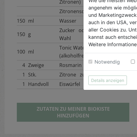
Wie die meisten Web
Zitronen)
angenehm wie möglic
Zitronenschale
und Marketingzwecken
150
ml
Wasser
auch in den USA, ver
aller Cookies zu. Unt
Zucker oder Süße nach
150
g
kannst auch entsche
Wahl
Weitere Informatione
Tonic Water oder
100
ml
(alkoholfreier) Sekt
Notwendig
4
Zweige
Rosmarin
1
Stk.
Zitrone zur Deko
Details anzeigen
1
Handvoll
Eiswürfel
ZUTATEN ZU MEINER BIOKISTE
HINZUFÜGEN