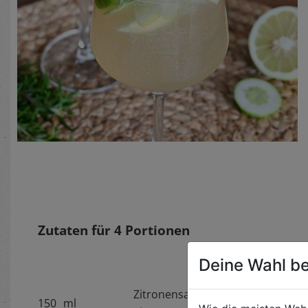
Zutaten für
4
Portionen
Deine Wahl be
Zitronensaft (4 - 5
150
ml