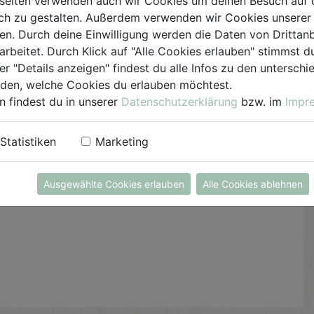
seiten verwenden auch wir Cookies um deinen Besuch auf 
abseihen und kalt stellen.
h zu gestalten. Außerdem verwenden wir Cookies unserer 
. Durch deine Einwilligung werden die Daten von Drittanb
Für den Drink Eiswürfel, Zitronenschalen und
arbeitet. Durch Klick auf "Alle Cookies erlauben" stimmst
etwas Zitronensirup in ein Glas geben. Mit Tonic
er "Details anzeigen" findest du alle Infos zu den untersch
Water oder (alkoholfreiem Sekt) aufgießen und
iden, welche Cookies du erlauben möchtest.
mit Rosmarin servieren.
n findest du in unserer
Datenschutzerklärung
bzw. im
Impr
Den Sirup am besten in Flaschen abfüllen und im
Statistiken
Marketing
Kühlschrank aufbewahren.
Ausgewählte Cookies erlauben
Alle Cookies ablehnen