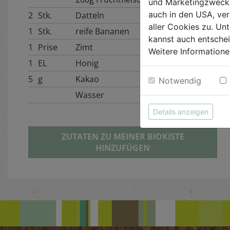
und Marketingzwecken
auch in den USA, ver
2
Stk.
Datteln
aller Cookies zu. Unt
1
Stk.
reife Bananen
kannst auch entsche
1
Prise
Zimt
Weitere Informatione
1
EL
Honig
5
g
Kakao
Notwendig
Wasser
Details anzeigen
ZUTATEN ZU MEINER BIOKISTE
HINZUFÜGEN