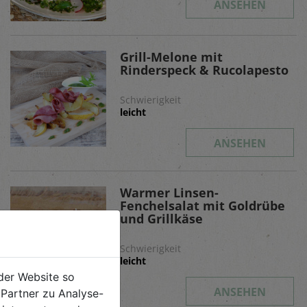
ANSEHEN
Grill-Melone mit
Rinderspeck & Rucolapesto
Schwierigkeit
leicht
ANSEHEN
Warmer Linsen-
Fenchelsalat mit Goldrübe
und Grillkäse
Schwierigkeit
leicht
der Website so
ANSEHEN
Partner zu Analyse-