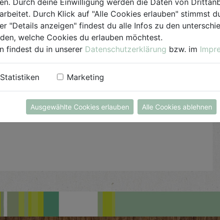
200g des Fruchtfleischs der Kokosnuss
. Durch deine Einwilligung werden die Daten von Drittanb
herauslösen. Die Datteln entsteinen, vierteln und
arbeitet. Durch Klick auf "Alle Cookies erlauben" stimmst
gemeinsam mit der geschälten Banane und der
er "Details anzeigen" findest du alle Infos zu den untersch
iden, welche Cookies du erlauben möchtest.
Kokosnuss fein pürieren. Nun Backkakao, Honig
n findest du in unserer
Datenschutzerklärung
bzw. im
Impr
und Zimt beigeben und nochmals pürieren. Das
entstandene Mus nun in den Topf mit dem
Kokoswasser geben, auf dem Herd erwärmen und
Statistiken
Marketing
kurz aufkochen lassen. Etwas Wasser beigeben,
bis die Milch eine gut trinkbare Konsistenz ergibt.
Ausgewählte Cookies erlauben
Alle Cookies ablehnen