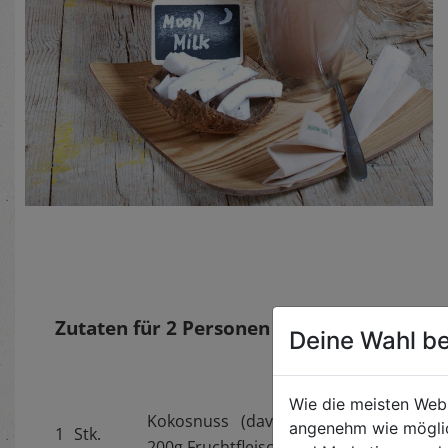
Zutaten für
2
Personen
Deine Wahl be
Wie die meisten Web
Kokosnuss (davon Saft und
angenehm wie möglic
1
Stk.
200g Fruchtfleisch)