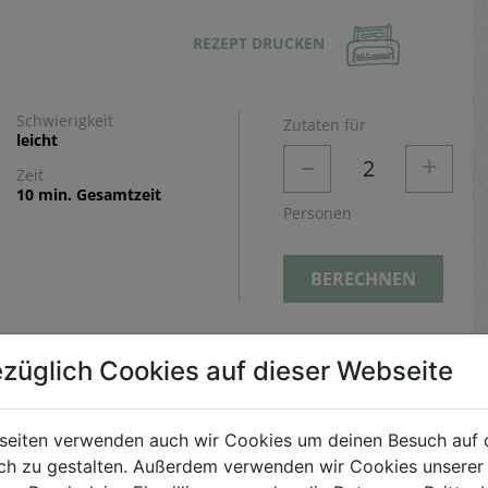
REZEPT DRUCKEN
Schwierigkeit
Zutaten für
leicht
–
+
2
Zeit
10 min. Gesamtzeit
Personen
BERECHNEN
Zubereitung
züglich Cookies auf dieser Webseite
Zuerst die Kokosnuss vorsichtig öffnen und den
Saft in einen Topf geben. Dann zusätzlich noch
seiten verwenden auch wir Cookies um deinen Besuch auf 
100ml Kokosmilch oder Mandelmilch beigeben.
h zu gestalten. Außerdem verwenden wir Cookies unserer 