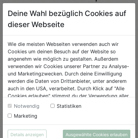
Deine Wahl bezüglich Cookies auf
dieser Webseite
Sauerampfer Risotto
Schwierigkeit
Wie die meisten Webseiten verwenden auch wir
leicht
Cookies um deinen Besuch auf der Website so
ANSEHEN
angenehm wie möglich zu gestalten. Außerdem
verwenden wir Cookies unserer Partner zu Analyse-
und Marketingzwecken. Durch deine Einwilligung
werden die Daten von Drittanbieter, unter anderem
Gegrillter Maiskolben mit
Honigbutter
auch in den USA, verarbeitet. Durch Klick auf "Alle
Cookies erlauben" stimmst du der Verwendung aller
Schwierigkeit
Cookies zu. Unter "Details anzeigen" findest du alle
Notwendig
Statistiken
leicht
Infos zu den unterschiedlichen Cookies, du kannst
Marketing
auch entscheiden, welche Cookies du erlauben
ANSEHEN
möchtest.
Weitere Informationen findest du in unserer
Details anzeigen
Ausgewählte Cookies erlauben