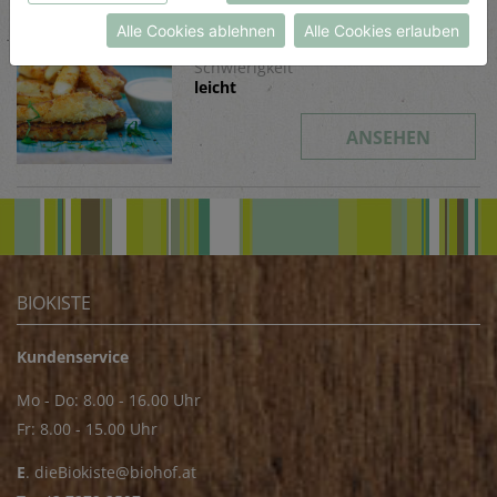
Datenschutzerklärung
bzw. im
Impressum
Parmesan-Pastinaken
Alle Cookies ablehnen
Alle Cookies erlauben
Schwierigkeit
leicht
ANSEHEN
BIOKISTE
Kundenservice
Mo - Do: 8.00 - 16.00 Uhr
Fr: 8.00 - 15.00 Uhr
E
.
dieBiokiste@biohof.at